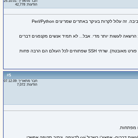
חבר מתאריך: 25.10.01
הודעות: 42,778
הדוגמה הטיפוסית ביותר היא שרת HTTP שמעביר בקשות לתוכנה באמצעות פרוטוקול CGI ומעביר אליה פרמטרים באמצעות משתני סביבה. זה עלול לקרות בעיקר באתרים שמריצים Perl/Python
י - למשתמש הזה לא אמורה להיות הרשאה לעשות יותר מדי. אבל... לא תמיד אנשים מקנפגים דברים
על פניו, אכן נראה ש Heartbleed היה חמור יותר... אבל גם שם השימוש הנפוץ ממש לא היה SSH, אלא שוב, שרתי HTTP (שמריצים גם פורט מאובטח). שרתי SSH שפתוחים לכל העולם הם הרבה פחות
5
#
חבר מתאריך: 07.12.09
הודעות: 7,072
c לדוגמה, ונתיב תקיפה אפשרי....