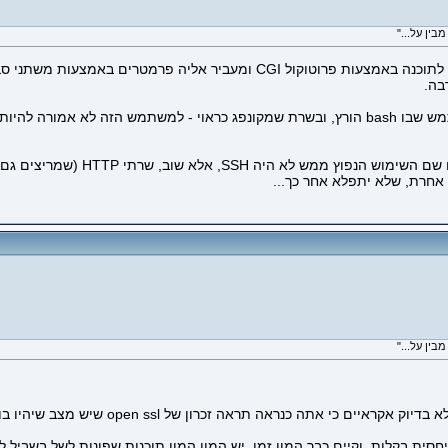
בכל מקרה זה אמור לאפשר הרצה של פקודות בתור המשתמש שבו bash הורץ, ובשרת שמקונפג כראו
 אחרת, שלא יתפלא אחר כך...
 אתה כנראה תראה זכרון של open ssl שיש מצב שיהיו בו מפתחות.
קיים כבר המון זמן. יש המון המון תוכנות שפונות לשל בשביל לעשות דברים- אפאצ'י בשביל gi