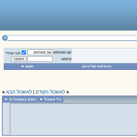
שם משתמש
זכור אותי?
סיסמא
ההודעות של היום
חפש
«
לאשכול הקודם
|
לאשכול הבא
»
כלי אשכול
חפש באשכול זה