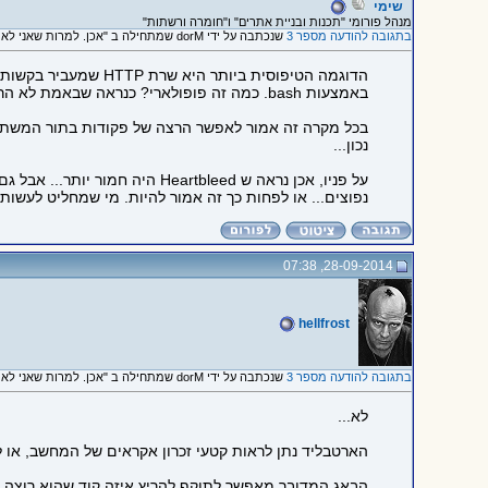
שימי
מנהל פורומי "תכנות ובניית אתרים" ו"חומרה ורשתות"
בתגובה להודעה מספר 3
שנכתבה על ידי dorM שמתחילה ב "אכן. למרות שאני לא מבין על..."
באמצעות bash. כמה זה פופולארי? כנראה שבאמת לא הרבה.
נכון...
נפוצים... או לפחות כך זה אמור להיות. מי שמחליט לעשות
28-09-2014, 07:38
hellfrost
בתגובה להודעה מספר 3
שנכתבה על ידי dorM שמתחילה ב "אכן. למרות שאני לא מבין על..."
לא...
הארטבליד נתן לראות קטעי זכרון אקראים של המחשב, או לא בדיוק אקראיים כי
הבאג המדובר מאפשר לתוקף להריץ איזה קוד שהוא רוצה יחסית בקלות, ו