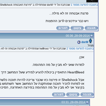
בתגובה להודעה מספר 1
שנכתבה על ידי dorM שמתחילה ב "פירצת האבטחה Shellshock ב-Bash"
פרצת אבטחה זה לא מילה...
ויש כבר עידכונים לרוב ההפצות
28-09-2014, 00:36
dorM
מנהל
בתגובה להודעה מספר 2
שנכתבה על ידי hellfrost שמתחילה ב "פרצת אבטחה זה לא מילה... ויש..."
אכן.
למרות שאני לא מבין על מה המהומה.
HeartBleed התאפיין ביכולת להגיע למידע שעל המחשב דרך תוכנה שהשימוש בה נפוץ במיוחד - שרת ssh.
אבל Shellshock זו פירצה כזו שכבר צריכה להיות תוכנה כלשהי מותקנת על המחשב אשר תנצל את זה...
או לפחות להכיר תוכנה שמותקנת על המחשב אשר תשתמש במידע
בקיצור אני לא מבין על מה המהומה בפירצה האחרונה, הסיכויי
28-09-2014, 03:31