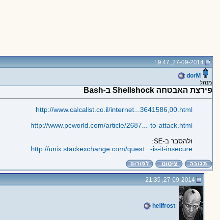
27-09-2014, 19:47
dorM
מנהל
פירצת האבטחה Shellshock ב-Bash
http://www.calcalist.co.il/internet...3641586,00.html
http://www.pcworld.com/article/2687...-to-attack.html
ולהסבר ב-SE:
http://unix.stackexchange.com/quest...-is-it-insecure
27-09-2014, 21:35
hellfrost