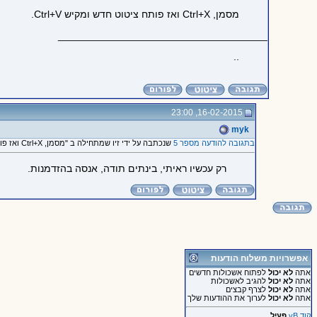
מסמן, Ctrl+X ואז פותח ציטוט חדש ומקיש Ctrl+V.
_____________________________________
..
16-02-2015, 23:00
myk
בתגובה להודעה מספר 5
שנכתבה על ידי זיו שמתחילה ב "מסמן, Ctrl+X ואז פותח ציטוט..."
רק עכשיו ראיתי, בינתים תודה, אנסה בהזדמנות.
אפשרויות משלוח הודעות
אתה
לא יכול
לפתוח אשכולות חדשים
אתה
לא יכול
להגיב לאשכולות
אתה
לא יכול
לצרף קבצים
אתה
לא יכול
לערוך את ההודעות שלך
קוד vB
פעיל