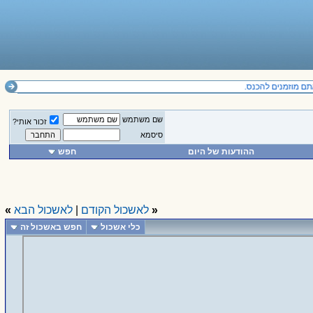
שם משתמש
זכור אותי?
סיסמא
ההודעות של היום
חפש
«
לאשכול הקודם
|
לאשכול הבא
»
כלי אשכול
חפש באשכול זה