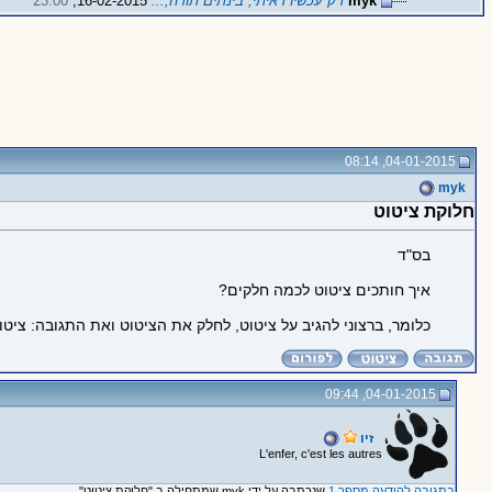
myk
רק עכשיו ראיתי, בינתים תודה,...
16-02-2015,
23:00
04-01-2015, 08:14
myk
חלוקת ציטוט
בס"ד
איך חותכים ציטוט לכמה חלקים?
כלומר, ברצוני להגיב על ציטוט, לחלק את הציטוט ואת התגובה: ציטוט
04-01-2015, 09:44
זיו
L'enfer, c'est les autres
בתגובה להודעה מספר 1
שנכתבה על ידי myk שמתחילה ב "חלוקת ציטוט"