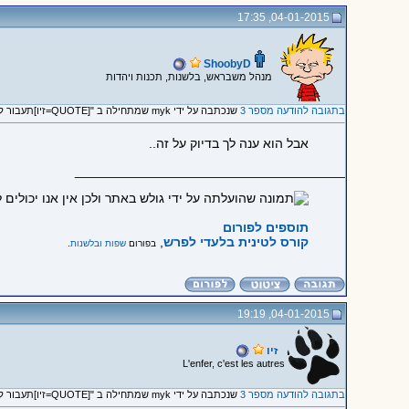
04-01-2015, 17:35
ShoobyD
מנהל משבראש, בלשנות, תכנות ויהדות
בתגובה להודעה מספר 3
שנכתבה על ידי myk שמתחילה ב "[QUOTE=זיו]תעבור לעורך הפחות..."
אבל הוא ענה לך בדיוק על זה..
_____________________________________
תוספים לפורום
קורס לטינית בלעדי לפרש
,
בפורום
שפות ובלשנות
.
04-01-2015, 19:19
זיו
L'enfer, c'est les autres
בתגובה להודעה מספר 3
שנכתבה על ידי myk שמתחילה ב "[QUOTE=זיו]תעבור לעורך הפחות..."