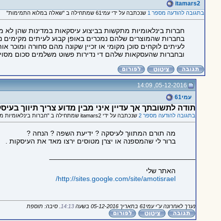
itamars2
בתגובה להודעה מספר 1
שנכתבה על ידי עמי61 שמתחילה ב "שאלה במלוא התמימות"
חברות בינלאומיות מתקשות בביצוע עיסקאות במדינות שהן לא מ
בחברות שהמוצרים שלהם נמכרים באופן קבוע לעיתים מקימים נ
לעיתים לוקחים סוכן מקומי או זכיין שקונה מהם סחורה ומוכר או
ובחברות שהעסקאות שלהם די נדירות פשוט משלמים סכום מסוים 
05-12-2016, 14:09
עמי61
תודה לתשובתך אך עדיין איני מבין מדוע צריך תיווך בעיס
בתגובה להודעה מספר 2
שנכתבה על ידי itamars2 שמתחילה ב "חברות בינלאומיות מתקשות..."
מה תורם המתווך לעיסקה ? ידיעת השפה ? הנחה ?
ברור לי שהמספנה או יצרן מטוסים ירצו מאד את העיסקות .
_____________________________________
האתר שלי
http://sites.google.com/site/amotisrael/
נערך לאחרונה ע"י עמי61 בתאריך 05-12-2016 בשעה
14:13
. סיבה: תוספת