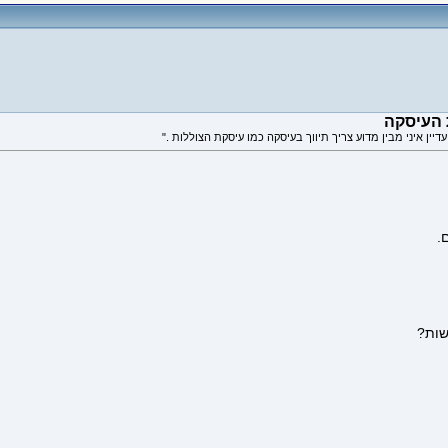
 העיסקה
.
שות?