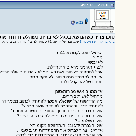
05-12-2016, 14:27
ai22
סוכן צריך כשהנושא בכלל לא בדיון. כשהלקוח דחה את
בתגובה להודעה מספר 3
שנכתבה על ידי עמי61 שמתחילה ב "תודה לתשובתך אך עדיין איני מבין מדוע צריך תיווך בעיסקה כמו עיסקת הצוללות ."
ישראל רוצה לקנות צוללות.
מתי?
לא עכשיו.
לנציג הגרמני מראים את הדלת.
אבל למספנה יש חור, ואם לא יתמלא - הרווחים שלה יורדים
אין מה להפסיד ממינוי סוכן לעיסקה מתה.
ואם יכשל לא יקבל כלום.
אז ממנים איש מכירות/סוכן.
מתחיל לעשות בירורים,
מה הדרישות של ישראל? אפשר להתחיל לכתוב מסמך דרי
להתחיל תכנון ולהתחייב לעיסקה עשור מראש?
אולי הצרכים השתנו, ודיון בטחוני יתן תשובה אחרת?
אולי הנחה סיבובית מצד ממשלת גרמניה תעזור?
אולי תשלומים?
אולי העברת ידע ובנייה/תחזוקה מקומית?
אז רגע - צריך לבדוק איך ההסתדרות תגיב לעניין.
איך קובעים פגישה עם יו"ר ההסתדרות כדי לברר?