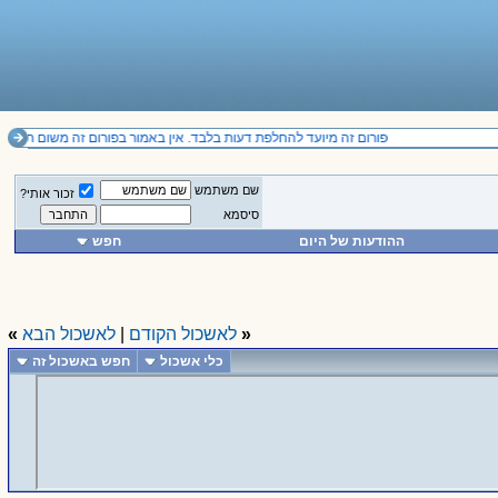
פורום זה מיועד להחלפת דעות בלבד. אין באמור בפורום זה משום תחליף לייעוץ מקצועי ואין להסתמך על הנכתב בו. .il
שם משתמש
זכור אותי?
סיסמא
ההודעות של היום
חפש
«
לאשכול הקודם
|
לאשכול הבא
»
כלי אשכול
חפש באשכול זה