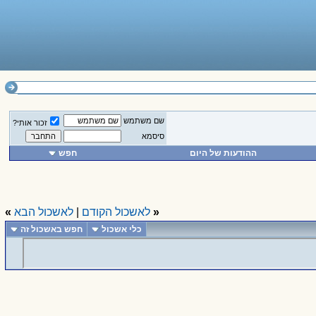
שם משתמש
זכור אותי?
סיסמא
ההודעות של היום
חפש
«
לאשכול הקודם
|
לאשכול הבא
»
כלי אשכול
חפש באשכול זה