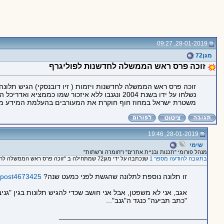
28-01-2019, 09:27
מגן72
זוכה פרס ראש הממשלה לחדשנות לפוליגרף
זוכה פרס ראש הממשלה לחדשנות ויזמות ( זיו דובנסקי) הגיש תלונה ב
נשלחו על ידו בשנת 2004 ונגנבו ללא איזכור שמו כממציא ואדריכל המערכת המקורי. במשרד הביטחון טוענים כי אין תיעוד לממציא כיפת ברזל רק לצוות הפיתוח.
משטרת ישראל במחוז חוף חוקרת את המעורבים בהעלמת המידע מה
28-01-2019, 19:46
שימי
מנהל פורומי "תכנות ובניית אתרים" ו"חומרה ורשתות"
בתגובה להודעה מספר 1
שנכתבה על ידי מגן72 שמתחילה ב "זוכה פרס ראש הממשלה לחדשנות לפוליגרף"
זו תלונה נוספת לתלונה שהגשת לפני כמעט שנה?
79#post4673425
אגב, אני לא משפטן, אבל אני חושב שכדי להגיש תלונות בגין "גנ
"כתב תביעה" כנגד ה"גנב"...
_____________________________________