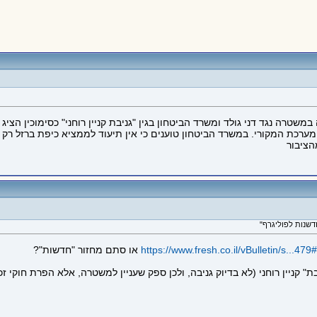
משטרה נגד דני גולד ומשרד הביטחון בגין "גניבת קניין רוחני" כסימוכין הציג
ציבור
https://www.fresh.co.il/vBulletin/s...4
או סתם מחזור "חדשות"?
יבת" קניין רוחני (לא בדיוק גניבה, ולכן ספק שעניין למשטרה, אלא הפרת חוק