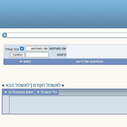
שם משתמש
זכור אותי?
סיסמא
ההודעות של היום
חפש
«
לאשכול הקודם
|
לאשכול הבא
»
כלי אשכול
חפש באשכול זה