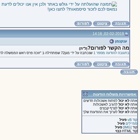
נמאס לכם לזכור סיסמאות? לחצו כאן!
02-02-2019, 14:16
ענקנמן
מה הקשר לפורום?
(ל"ת)
בתגובה להודעה מספר 1
שנכתבה על ידי מגן72 שמתחילה ב "זוכה פרס ראש הממשלה לחדשנות לפוליגרף"
אפשרויות משלוח הודעות
אתה
לא יכול
לפתוח אשכולות חדשים
אתה
לא יכול
להגיב לאשכולות
אתה
לא יכול
לצרף קבצים
אתה
לא יכול
לערוך את ההודעות שלך
קוד vB
פעיל
סמיילים
פעיל
קוד
[IMG]
פעיל
קוד HTML
כבוי