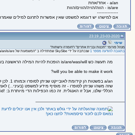
a/an - אחד/אחת
is/are - הווה/הויה/הווים/הוות
--------------
אם למישהו יש דוגמא למשפט שאין אפשרות לתרגם למילים שאמרתי
23-03-2020, 23:19
שימי
מנהל פורומי "תכנות ובניית אתרים" ו"חומרה ורשתות"
בתגובה להודעה מספר 1
שנכתבה על ידי SkySibe שמתחילה ב "המשמעות של a/an/is/are באנגלית"
מה תעשה כש is/are/was/will הופכות להיות המילה הראשונה בשאלה?
will you be able to make it work?
שזה משהו שניתן לסופרו - זה מוסיף מידע למשפט (בעיני...) לאנ
הכללי שלנו, אבל זו האנגלית. זה כמו הכפילות הדי מיותרת ב: !Did she really do it? Yes, she did - למרות שהיית מבין בדיוק אותו דבר אם התשובה הייתה רק Yes.
_____________________________________
נמאס לכם לזכור סיסמאות? לחצו כאן!