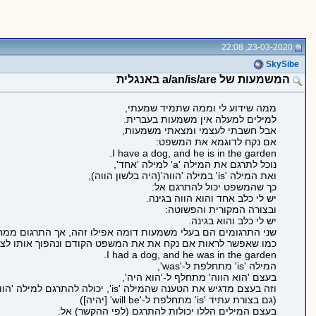
23-03-2020, 22:08
SkySibe
המשמעות של a/an/is/are באנגלית
ממה שידוע לי וממה שתמיד שמעתי,
למילים למעלה אין משמעות בעברית.
אבל חשבתי לעצמי ומצאתי משמעות,
אם נקח לדוגמא את המשפט:
I have a dog, and he is in the garden.
נוכל לתרגם את המילה 'a' למילה 'אחד',
ואת המילה 'is' במילה 'הווה'(היה בלשון הווה),
כך שהמשפט יכול להתרגם אל:
יש לי כלב אחד והוא הווה בגינה.
ובצורה המקורית והפשוטה:
יש לי כלב והוא בגינה.
שני התרגומים הם בעלי משמעות דומה אפילו זהה, אך התרגום ממח
כמו שאפשר לראות אם נקח את את המשפט הקודם ונהפוך אותו לצו
I had a dog, and he was in the garden.
המילה 'is' מתחלפת ל-'was',
בעצם 'הוא הווה' מתחלף ל-'הוא היה',
וזה בעצם מדגיש את הטענה שהמילה 'is', יכולה להתרגם למילה 'הווה'.
(גם בצורת עתיד 'is' מתחלפת ל-'will be' [יהיה])
בעצם המילים הללו יכולות להתרגם (לפי ההקשר) אל: