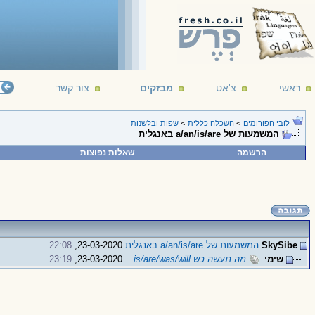
ראשי
צ'אט
מבזקים
צור קשר
לובי הפורומים
>
השכלה כללית
>
שפות ובלשנות
המשמעות של a/an/is/are באנגלית
הרשמה
שאלות נפוצות
SkySibe
המשמעות של a/an/is/are באנגלית
23-03-2020,
22:08
שימי
מה תעשה כש is/are/was/will...
23-03-2020,
23:19