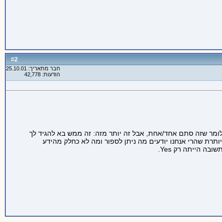
2
#
חבר מתאריך: 25.10.01
הודעות: 42,778
קט שניתן לסופרו וכמותו 1. לכן לדוגמה לא תבוא a לפני water, אבל כן תבוא לפני bottle of water. אתה יכול לומר שזה סתם אחד/אחת, אבל זה יותר מזה: זה ממש בא להגיד לך
יותרת שהרי אנחנו יודעים מה ניתן לספור ומה לא כחלק מהידע