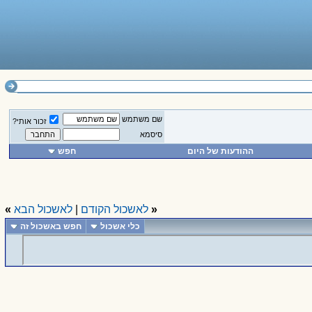
שם משתמש
זכור אותי?
סיסמא
ההודעות של היום
חפש
«
לאשכול הקודם
|
לאשכול הבא
»
כלי אשכול
חפש באשכול זה