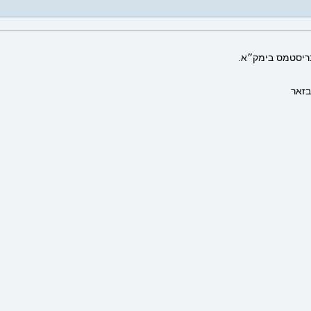
כריסטמס בימק״א.
בזאר