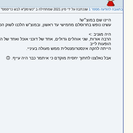
בתגובה להודעה מספר 1
שנכתבה על ידי סיון 2021 שמתחילה ב "כשימק"א לבש כריסמס"
היינו שם במוצ״ש!
עשינו נופש בחרוסלם מחמישי עד ראשון, ובמוצ"ש הלכנו לשוק ה
היה מגניב :>
הרבה אורות, שני אוהלים גדולים, אחד של דוכני אוכל ואחד של ה
הופעות לייב
הייתה להקה אינסטרומנטלית ממש מעולה בעיניי.
אבל נאלצנו לחתוך יחסית מוקדם כי איתמר כבר היה עייף. 🙃