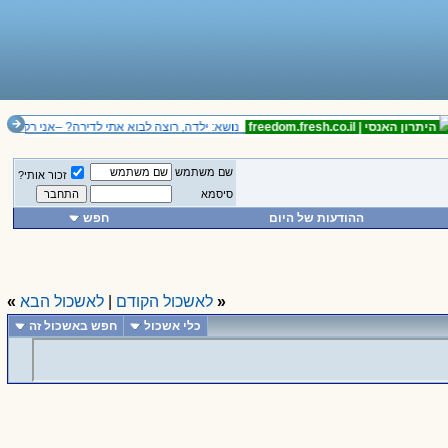
יתרון האנסי |
freedom.fresh.co.il
נושא: ילדה, רוצה לבוא אתי לדירה? –אני רק בת א
שם משתמש
זכור אותי?
סיסמא
ההודעות של היום
חפש
«
לאשכול הקודם
|
לאשכול הבא
»
כלי אשכול
חפש באשכול זה