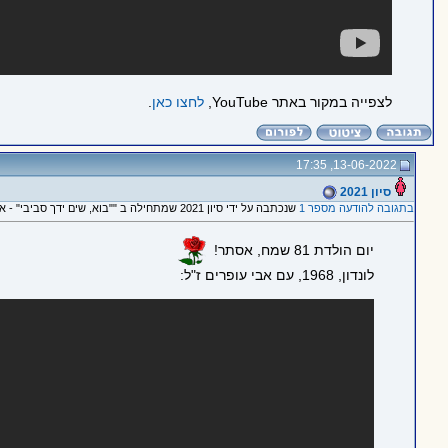
לצפייה במקור באתר YouTube,
לחצו כאן
.
13-06-2022, 17:35
סיון 2021
בתגובה להודעה מספר 1
שנכתבה על ידי סיון 2021 שמתחילה ב ""בוא, שים ידך סביבי" - אסתר עופרים מזמרת בגרמנית"
יום הולדת 81 שמח, אסתר!
לונדון, 1968, עם אבי עופרים ז"ל: