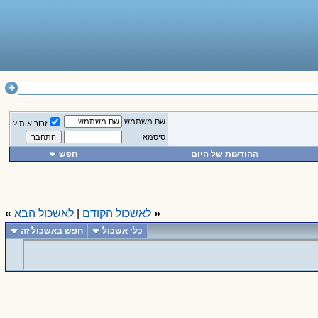
שם משתמש
זכור אותי?
סיסמא
ההודעות של היום
חפש
«
לאשכול הקודם
|
לאשכול הבא
»
כלי אשכול
חפש באשכול זה