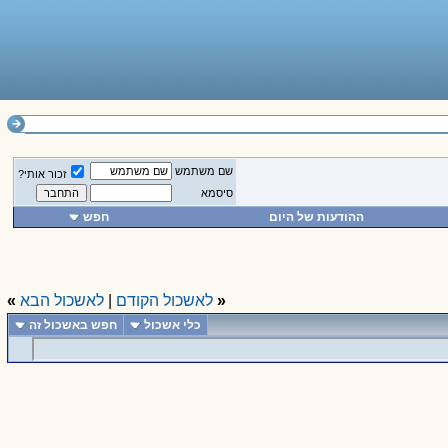
שם משתמש
זכור אותי?
סיסמא
ההודעות של היום
חפש
«
לאשכול הקודם
|
לאשכול הבא
»
כלי אשכול
חפש באשכול זה