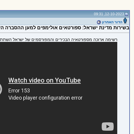
12-10-2023, 09:31
הדור האחרון
בשירות מדינת ישראל: ספורטאים אולימפים למען ההסברה הע
רשימה ארוכה מספורטאיה הבכירים והמפורסמים של ישראל השתתפו בסרטון מטעם standwithus - גוף שמטרתו להילחם באנטישמיות ולתמוך בישראל ב