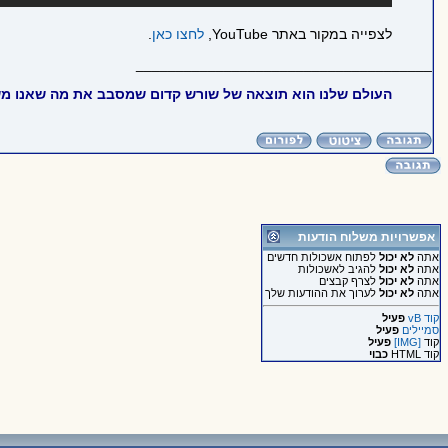
לצפייה במקור באתר YouTube,
לחצו כאן
.
_____________________________________
העולם שלנו הוא תוצאה של שורש קדום שמסבב את מה שאנו מש
אפשרויות משלוח הודעות
אתה
לא יכול
לפתוח אשכולות חדשים
אתה
לא יכול
להגיב לאשכולות
אתה
לא יכול
לצרף קבצים
אתה
לא יכול
לערוך את ההודעות שלך
קוד vB
פעיל
סמיילים
פעיל
קוד
[IMG]
פעיל
קוד HTML
כבוי