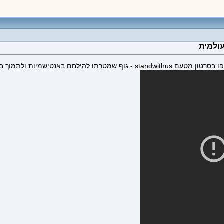
ולמית
כל רחבי העולם - וקראו: עמדו לצדנו