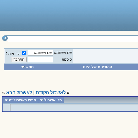
שם משתמש
זכור אותי?
סיסמא
ההודעות של היום
חפש
«
לאשכול הקודם
|
לאשכול הבא
»
כלי אשכול
חפש באשכול זה