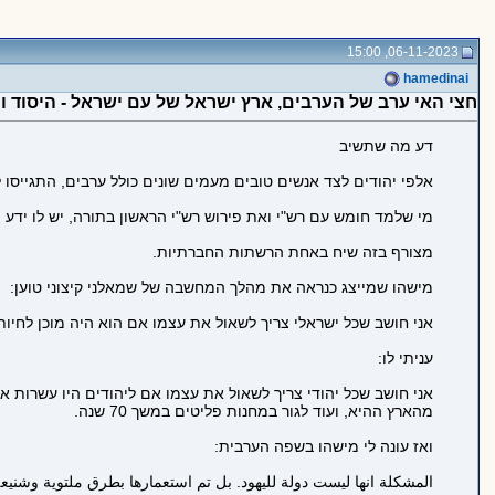
06-11-2023, 15:00
hamedinai
חצי האי ערב של הערבים, ארץ ישראל של עם ישראל - היסוד 
דע מה שתשיב
אלפי יהודים לצד אנשים טובים מעמים שונים כולל ערבים, התגייס
מי שלמד חומש עם רש"י ואת פירוש רש"י הראשון בתורה, יש לו ידע י
מצורף בזה שיח באחת הרשתות החברתיות.
מישהו שמייצג כנראה את מהלך המחשבה של שמאלני קיצוני טוען:
אני חושב שכל ישראלי צריך לשאול את עצמו אם הוא היה מוכן לחיו
עניתי לו:
אני חושב שכל יהודי צריך לשאול את עצמו אם ליהודים היו עשרות 
מהארץ ההיא, ועוד לגור במחנות פליטים במשך 70 שנה.
ואז עונה לי מישהו בשפה הערבית:
المشكلة انها ليست دولة لليهود. بل تم استعمارها بطرق ملتوية وشني