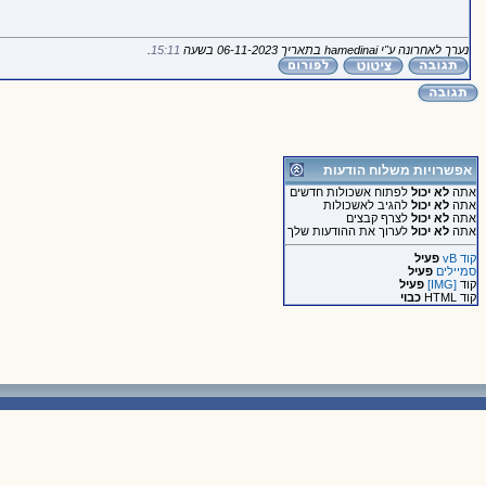
נערך לאחרונה ע"י hamedinai בתאריך 06-11-2023 בשעה
15:11
.
אפשרויות משלוח הודעות
אתה
לא יכול
לפתוח אשכולות חדשים
אתה
לא יכול
להגיב לאשכולות
אתה
לא יכול
לצרף קבצים
אתה
לא יכול
לערוך את ההודעות שלך
קוד vB
פעיל
סמיילים
פעיל
קוד
[IMG]
פעיל
קוד HTML
כבוי