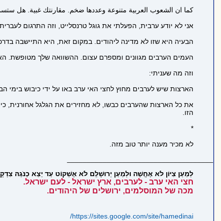
كما ان الشعوب العربية متنوعة وعددها ضخم. مقارنتك غبية. هل ستسمح
אני לא יודע ערבית, הפעלתי את גוגל טרנסלייט, וזה התרגום לעברית:
הבעיה היא שזו לא מדינה ליהודים. במקום זאת, היא התיישבה בדרכ
העמים הערבים מגוונים ומספרם עצום. ההשוואה שלך מטופשת. האם
וזה מה שעניתי:
הארצות שיש לערבים מחוץ לחצי האי ערב באו על ידי כיבוש בימי הבי
את כל הארצות שהערבים כבשו, לא מחזירים את הגלגל אחורנית, כי זה
הזו.
*
לא מכיר מענה יותר טוב מזה.
_____________________________________
לְמַעַן צִיּוֹן לֹא אֶחֱשֶׁה וּלְמַעַן יְרוּשָׁלִַם לֹא אֶשְׁקוֹט עַד יֵצֵא כַנֹּגַהּ צִדְקָהּ
חצי האי ערב - לערבים, ארץ ישראל - לעם ישראל.
מכה של המוסלמים, ירושלים של היהודים.
https://sites.google.com/site/hamedinai/