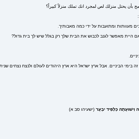
 بأن يحتل منزلك لص لمجرد انك تملك منزلاً كبيراً؟
ים מעוותות ומתועבות על ידי כמה מאבותיך.
 היית מאפשר לגנב לכבוש את הבית שלך רק בגלל שיש לך בית גדול?
ניים.
 בימי הביניים. אבל ארץ ישראל היא ארץ היהודים לעולם ולנצח נצחים שניתן
 וִישׁוּעָתָהּ כְּלַפִּיד יִבְעָר
(ישעיהו סב א)