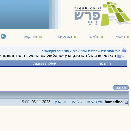
ראשי
צ'אט
מבזקים
צור קשר
ב
לובי הפורומים
>
חדשות ואקטואליה
>
פוליטיקה ואקטואליה
חצי האי ערב של הערבים, ארץ ישראל של עם ישראל - היסוד והעמוד 
הרשמה
שאלות נפוצות
hamedinai
חצי האי ערב של הערבים, ארץ...
06-11-2023,
15:00