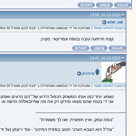
16-10-2023, 13:58
ariel_zuk
בתגובה להודעה מספר 1
שנכתבה על ידי rubb1sh שמתחילה ב "צבא לבנון מנטרל 20 עמדות של משגרים לעבר ישראל"
קצת הרתעה טובה בנוסח אמריקאי. מצוין.
16-10-2023, 14:47
סיורניק
בתגובה להודעה מספר 1
שנכתבה על ידי rubb1sh שמתחילה ב "צבא לבנון מנטרל 20 עמדות של משגרים לעבר ישראל"
נשמע יותר כמו אותו המשחק הכפול הידוע של "הם הרעים ואנחנו ה
אני די בטוח שהם מצאו ופירקו רק את מה שחיזבאללה הרשה או ה
_____________________________________
"נומה עמק, ארץ תפארת, אנו לך משמרת"
"צה"ל הוא הצבא הערבי הטוב במזרח התיכון" - עזר וייצמן (על זר