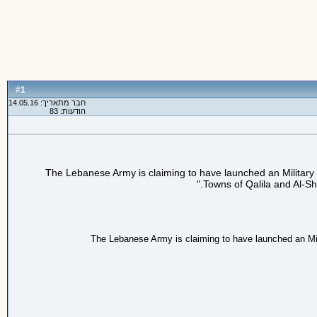
1
#
חבר מתאריך: 14.05.16
הודעות: 83
The Lebanese Army is claiming to have launched an Military
Towns of Qalila and Al-Sh
The Lebanese Army is claiming to have launched an Mil