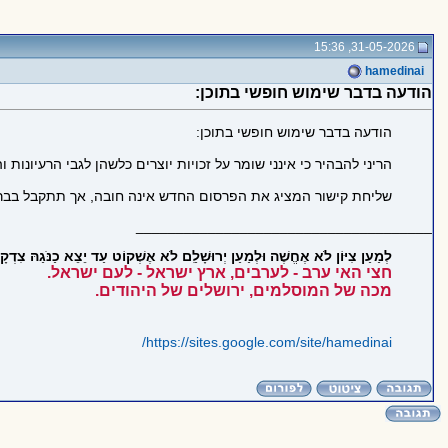
31-05-2026, 15:36
hamedinai
​הודעה בדבר שימוש חופשי בתוכן:
​הודעה בדבר שימוש חופשי בתוכן:
הריני להבהיר כי אינני שומר על זכויות יוצרים כלשהן לגבי הרעיונ
​שליחת קישור המציג את הפרסום החדש אינה חובה, אך תתקבל בבר
_____________________________________
לְמַעַן צִיּוֹן לֹא אֶחֱשֶׁה וּלְמַעַן יְרוּשָׁלִַם לֹא אֶשְׁקוֹט עַד יֵצֵא כַנֹּגַהּ צִדְקָהּ
חצי האי ערב - לערבים, ארץ ישראל - לעם ישראל.
מכה של המוסלמים, ירושלים של היהודים.
https://sites.google.com/site/hamedinai/