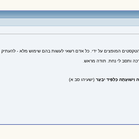
ות והטקסטים המופצים על ידי. כל אדם רשאי לעשות בהם שימוש מלא - להעתיק 
כה ותסב לי נחת. תודה מראש.
 וִישׁוּעָתָהּ כְּלַפִּיד יִבְעָר
(ישעיהו סב א)