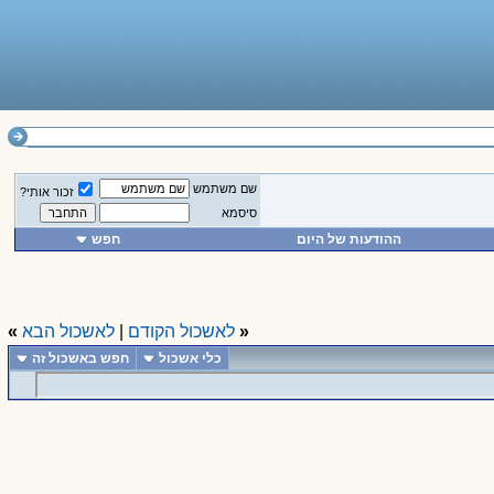
שם משתמש
זכור אותי?
סיסמא
ההודעות של היום
חפש
«
לאשכול הקודם
|
לאשכול הבא
»
כלי אשכול
חפש באשכול זה