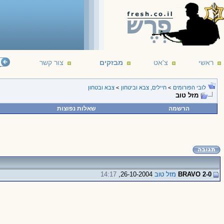
ראשי
צ'אט
מבזקים
צור קשר
לובי הפורומים
>
חיילים, צבא וביטחון
>
צבא ובטחון
מזל טוב
הרשמה
שאלות נפוצות
BRAVO 2-0
מזל טוב
26-10-2004,
14:17