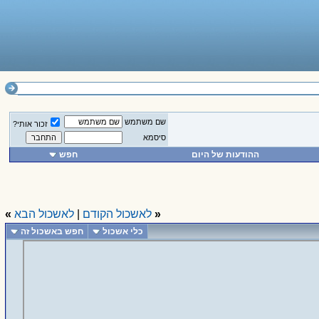
שם משתמש
זכור אותי?
סיסמא
ההודעות של היום
חפש
«
לאשכול הקודם
|
לאשכול הבא
»
כלי אשכול
חפש באשכול זה