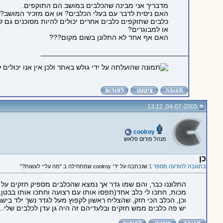
מדבריך אני מבינה שהכלבים במושב הם התוקפים.
האם ניסית לדבר עם בעלי הכלבים? או אם מזכיר המושב?
כלבים שתוקפים כלבים אחרים יכולים להיות מסוכנים גם לי
או למבוגרים?
האם אף אחד לא התלונן בשום מקום???
_____________________________________
04-07-2005, 13:12
coolroy
מנהל פורום פלאש
כן
בתגובה להודעה מספר 1
שנכתבה על ידי coolroy שמתחילה ב "מה עליי לעשות?"
התלוננו כבר, והם שמו גדר אך נמצא שהכלבים מספיק חזקים על 
מכות, חתכו לי כלב אחד(תפסו אותו עם רצועה וחתכו אותו בבטן, י
וכן, הכלב הכי חזק, שהצליח ראשון לקפוץ מעל לגדר נשך ילד בישבנ
יש פה כלבים ממש חזקים ובלעדיהם זה היה גן עדן לכלבים שלי...