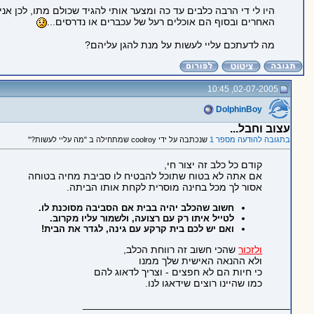
היו לי די הרבה כלבים עד כה ומצער אותי להגיד שכולם מתו, לכן אנ
האחרים ובסוף הם אוכלים רעל של עכברים או נדרסים...
מה לדעתכם עליי לעשות על מנת להגן עליהם?
02-07-2005, 10:45
DolphinBoy
עצוב וחבל...
בתגובה להודעה מספר 1
שנכתבה על ידי coolroy שמתחילה ב "מה עליי לעשות?"
קודם כל כלב זה יצור חי,
אם אתה לא בטוח שתוכל להבטיח לו סביבת מחיה בטוחה
אסור לך מכל בחינה מוסרית לקחת אותו הביתה.
חשוב שהכלב יהיה בבית אם הסביבה מסוכנת לו.
לטייל איתו רק עם רצועה, ולשמור עליו מקרוב.
ואם יש לכם בית קרקע עם גינה, לגדר את הבית!
ולזכור
שהכי חשוב זה רווחת הכלב,
ולא ההנאה האישית שלך ממנו
כי חיות הם לא חפצים - וצריך לדאוג להם
כמו שהיינו רוצים שידאגו לנו.
_____________________________________