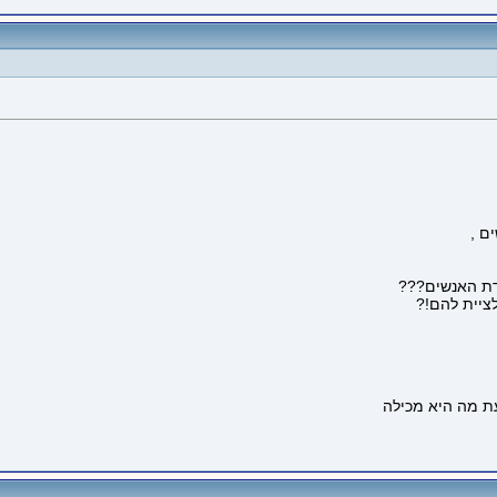
ם ,
דת האנשים???
לציית להם!?