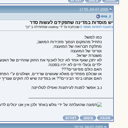
04-07-2005, 17:55
eva_z
יש מוסדות במדינה שתפקידם לעשות סדר
בתגובה להודעה מספר 5
שנכתבה על ידי coolroy שמתחילה ב "כן"
כמו למשל:
נתחיל מהמקום הנמוך מזכירות המושב,
מחלקת תברואה של המועצה,
וטרינר של המועצה
משטרת ישראל.
לא יתכן שאף אחד לא יכול לאכוף את החוק שהחיים של האנשי
ילדים ובעלי חיים לא יהיו בסכנה.
האם כולם מפיונרים???
או שכולם מפחדים מאלא שעושים שרירים, ושולטים ע"י הפח
האם אנחנו בימי הביניים?? או במדינה שיש לה חוקים שצריך 
נ.ב אפשר לפנות לעיתונות ואפילו לטלויזנה
_____________________________________
04-07-2005, 20:16