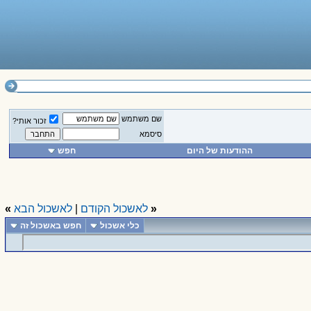
שם משתמש
זכור אותי?
סיסמא
ההודעות של היום
חפש
«
לאשכול הקודם
|
לאשכול הבא
»
כלי אשכול
חפש באשכול זה