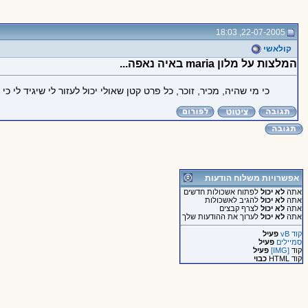
22-07-2005, 18:03
קולאשי
המלצות על מלון maria באיה נאפה...
כי מי שהיה, מכיר, זוכר, כל פרט קטן שאולי יכול לעזור לי שיגיד לי כי
אפשרויות משלוח הודעות
אתה
לא יכול
לפתוח אשכולות חדשים
אתה
לא יכול
להגיב לאשכולות
אתה
לא יכול
לצרף קבצים
אתה
לא יכול
לערוך את ההודעות שלך
קוד vB
פעיל
סמיילים
פעיל
קוד
[IMG]
פעיל
קוד HTML
כבוי