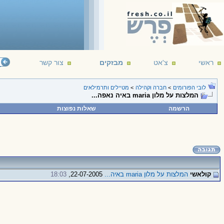
ראשי
צ'אט
מבזקים
צור קשר
לובי הפורומים
>
חברה וקהילה
>
מטיילים ותרמילאים
המלצות על מלון maria באיה נאפה...
הרשמה
שאלות נפוצות
קולאשי
המלצות על מלון maria באיה...
22-07-2005,
18:03