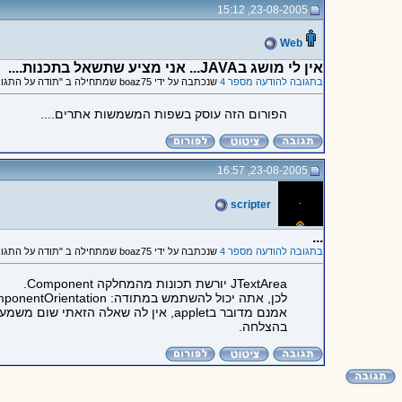
23-08-2005, 15:12
Web
אין לי מושג בJAVA... אני מציע שתשאל בתכנות....
בתגובה להודעה מספר 4
שנכתבה על ידי boaz75 שמתחילה ב "תודה על התגובה ! אני לא חושב..."
הפורום הזה עוסק בשפות המשמשות אתרים....
23-08-2005, 16:57
scripter
...
בתגובה להודעה מספר 4
שנכתבה על ידי boaz75 שמתחילה ב "תודה על התגובה ! אני לא חושב..."
JTextArea יורשת תכונות מהמחלקה Component.
לכן, אתה יכול להשתמש במתודה: setComponentOrientation.
אמנם מדובר בapplet, אין לה שאלה הזאתי שום משמעות בפורום בניית אתרים, כמו שמנהל הפורום כבר ציין.
בהצלחה.