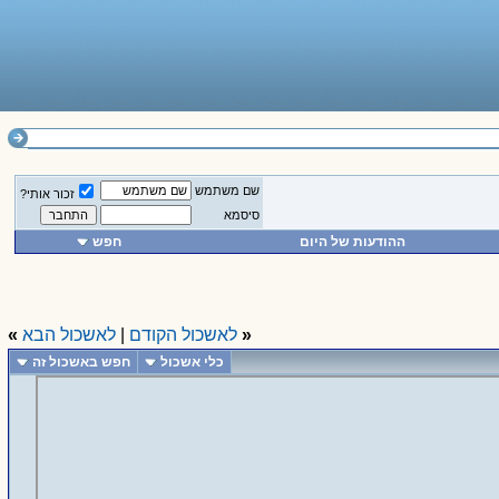
שם משתמש
זכור אותי?
סיסמא
ההודעות של היום
חפש
«
לאשכול הקודם
|
לאשכול הבא
»
כלי אשכול
חפש באשכול זה