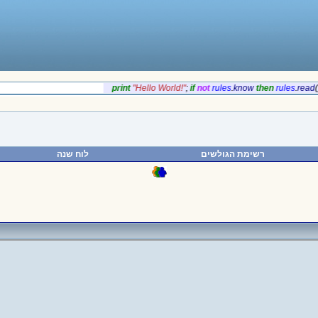
‎print
‎"Hello World!"
;
if‎
‎not
rules
.
‎know
‎then
rules
.
‎re
רשימת הגולשים
לוח שנה