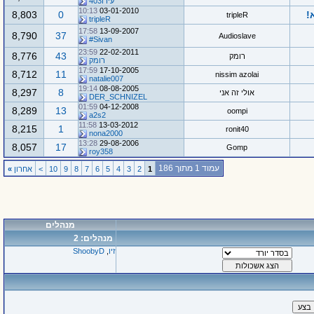
עידו403
10:13
03-01-2010
8,803
0
tripleR
tripleR
17:58
13-09-2007
8,790
37
Audioslave
Sivan#
23:59
22-02-2011
8,776
43
רומק
רומק
17:59
17-10-2005
8,712
11
nissim azolai
natalie007
19:14
08-08-2005
8,297
8
אולי זה אני
DER_SCHNIZEL
01:59
04-12-2008
8,289
13
oompi
a2s2
11:58
13-03-2012
8,215
1
ronit40
nona2000
13:28
29-08-2006
8,057
17
Gomp
roy358
עמוד 1 מתוך 186
1
2
3
4
5
6
7
8
9
10
>
אחרון
»
מנהלים
מנהלים: 2
זיו
,
ShoobyD