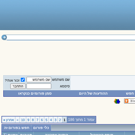
שם משתמש
זכור אותי?
סיסמא
חפש
ההודעות של היום
סמן פורומים כנקראו
עמוד 1 מתוך 186
1
2
3
4
5
6
7
8
9
10
>
אחרון
»
כלי פורום
חפש בפורום זה