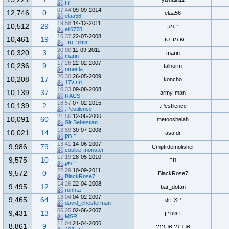
זיו
07:44
09-09-2014
12,746
0
elaa56
elaa56
19:58
14-12-2011
10,512
29
רומק
eli6778
16:37
22-07-2008
10,461
19
שומר סוד
שומר סוד
20:00
11-09-2011
10,320
3
marin
marin
17:26
22-02-2007
10,236
9
talhorm
omer.la
20:30
26-05-2009
10,208
17
koncho
מיכל17
10:33
09-08-2008
10,139
37
army-man
RACS
18:57
07-02-2015
10,139
2
Pestilence.
Pestilence.
21:56
12-06-2006
10,091
60
metooshelah
Sir Sebastian
13:59
30-07-2008
10,021
14
asafdr
רומק
13:41
14-06-2007
9,986
79
Cmptrdemolisher
cookie-monster
17:19
28-05-2010
9,575
10
נור
רומק
22:29
10-09-2011
9,572
0
BlackRose7
BlackRose7
14:26
22-04-2008
9,495
12
bar_dotan
ronhta
13:04
04-02-2007
9,465
64
drFXP
david_chesterman
06:25
02-06-2007
9,431
13
השתיין
MSR
11:04
21-04-2006
8,861
9
אנונימי אנונימי