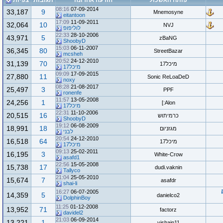
פותח האשכול
הודעה אחרונה
תגובות
צפיות
08:16
07-09-2014
33,187
9
Mnemosyne
eitantoon
17:09
11-09-2011
32,064
10
NVJ
לוליפופ
22:33
28-10-2006
43,971
5
zBaNG
ShoobyD
15:03
06-11-2007
36,345
80
StreetBazar
mcsheh
20:52
24-12-2010
31,139
70
מיכל17
מיכל17
09:09
17-09-2015
27,880
11
Sonic ReLoaDeD
noxy
08:28
21-08-2017
25,497
3
PPF
ronenfe
11:57
13-05-2008
24,256
1
Alon:]
מיכל17
22:31
11-10-2006
20,515
16
כרמיתוש
ShoobyD
19:12
06-08-2009
18,991
18
מגזניום
לבני
20:54
24-12-2010
16,518
64
מיכל17
מיכל17
09:13
25-02-2011
16,195
3
White-Crow
asafd1
22:56
15-05-2008
15,738
17
dudi.vaknin
Tallyco
21:04
25-05-2010
15,674
7
asafdr
shai-li
16:27
06-07-2005
14,359
5
danielco2
DolphinBoy
11:25
01-12-2008
13,952
71
factorz
davidel2
21:03
06-09-2014
13,221
1
yishain11