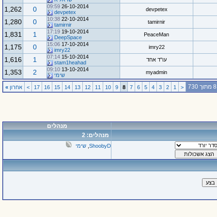
09:59
26-10-2014
1,262
0
devpetex
devpetex
10:38
22-10-2014
1,280
0
tamirnir
tamirnir
17:19
19-10-2014
1,831
1
PeaceMan
DeepSpace
15:06
17-10-2014
1,175
0
imry22
imry22
07:14
15-10-2014
1,616
1
עו"ד אחד
stam1heahad
09:10
13-10-2014
1,353
2
myadmin
שימי
<
1
2
3
4
5
6
7
8
9
10
11
12
13
14
15
16
17
>
אחרון
»
מנהלים
מנהלים: 2
ShoobyD
,
שימי