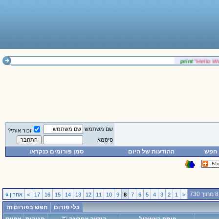
‎print
‎"Hello 
שם משתמש
זכור אותי?
סיסמא
חפש
ההודעות של היום
סמן פורומים כנקראו
<
1
2
3
4
5
6
7
8
9
10
11
12
13
14
15
16
17
>
אחרון
»
כלי פורום
חפש בפורום זה