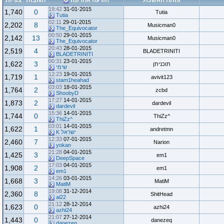
פותח האשכול
הודעה אחרונה
תגובות
צפיות
19:42
31-01-2015
1,740
0
Tutia
Tutia
02:11
29-01-2015
2,202
8
Musicman0
The_Equivocator
00:50
29-01-2015
2,142
13
Musicman0
The_Equivocator
20:43
28-01-2015
2,519
4
BLADETRINITI
BLADETRINITI
00:31
23-01-2015
1,622
3
תוכניתן
שימי
12:23
19-01-2015
1,719
1
avivit123
stam1heahad
03:03
18-01-2015
1,764
2
zcbd
ShoobyD
17:27
14-01-2015
1,873
2
dardevil
dardevil
15:36
14-01-2015
1,744
0
^ThiZz
^ThiZz
03:01
14-01-2015
1,622
1
andretmn
ישראל K
12:33
07-01-2015
2,460
7
Narion
yokan
21:28
04-01-2015
1,425
3
em1
DeepSpace
17:03
04-01-2015
1,908
2
em1
em1
14:26
03-01-2015
1,668
3
MatiM
MatiM
19:08
31-12-2014
2,360
8
ShitHead
ai22
21:12
28-12-2014
1,623
0
azhi24
azhi24
21:07
27-12-2014
1,443
0
danezeq
danezeq