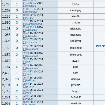
14:11
25-12-2014
1,768
1
kfirfer
employe
14:09
24-12-2014
1,269
0
thenetguy
thenetguy
10:04
22-12-2014
1,158
1
elaa56
קוביבי
01:12
19-12-2014
1,690
3
תוכניתן
stam1heahad
11:48
18-12-2014
1,126
0
gilshasha
gilshasha
10:45
10-12-2014
1,085
0
gilshasha
gilshasha
20:38
07-12-2014
1,308
0
sossover
sossover
ר כזה
01:58
02-12-2014
1,159
0
linuxsboot
linuxsboot
02:21
26-11-2014
1,652
2
linuxsboot
linuxsboot
09:26
23-11-2014
1,660
1
יניב22
יניב22
00:21
19-11-2014
1,787
4
gilag
linuxsboot
20:25
17-11-2014
2,456
1
sarp
שימי
09:34
16-11-2014
2,073
18
dardevil
hellfrost
09:57
14-11-2014
2,104
3
דוכובניק
דוכובניק
23:35
05-11-2014
1,419
2
hmjeh
שימי
22:02
02-11-2014
1,271
1
Sc0o0pE
yokan
18:04
30-10-2014
1,552
1
myadmin
ישראל K