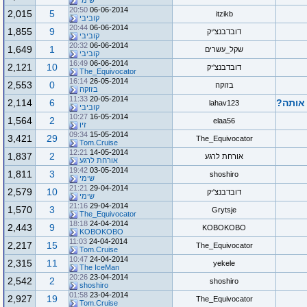
שימי
20:50
06-06-2014
2,015
5
itzikb
קוביבי
20:44
06-06-2014
1,855
9
דובדבנצ'יק
קוביבי
20:32
06-06-2014
1,649
1
שקל_עשרים
קוביבי
16:49
06-06-2014
2,121
10
דובדבנצ'יק
The_Equivocator
16:14
26-05-2014
2,553
0
בזוקה
בזוקה
11:33
20-05-2014
2,114
6
lahav123
קוביבי
10:27
16-05-2014
1,564
2
elaa56
זיו
09:34
15-05-2014
3,421
29
The_Equivocator
Tom.Cruise
12:21
14-05-2014
1,837
2
אורחת לרגע
אורחת לרגע
19:42
03-05-2014
1,811
3
shoshiro
שימי
21:21
29-04-2014
2,579
10
דובדבנצ'יק
שימי
21:16
29-04-2014
1,570
3
Grytsje
The_Equivocator
18:18
24-04-2014
2,443
9
KOBOKOBO
KOBOKOBO
11:03
24-04-2014
2,217
15
The_Equivocator
Tom.Cruise
10:47
24-04-2014
2,315
11
yekele
The IceMan
20:26
23-04-2014
2,542
2
shoshiro
shoshiro
01:58
23-04-2014
2,927
19
The_Equivocator
Tom.Cruise