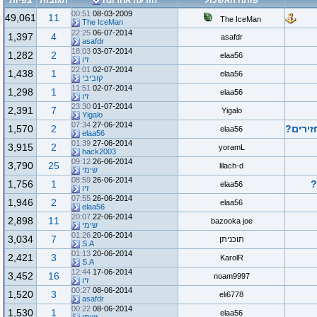
פותח האשכול
הודעה אחרונה
תגובות
צפיות
00:51
08-03-2009
49,061
11
The IceMan
The IceMan
22:25
06-07-2014
1,397
4
asafdr
asafdr
18:03
03-07-2014
1,282
2
elaa56
זיו
22:01
02-07-2014
1,438
1
elaa56
קוביבי
11:51
02-07-2014
1,298
1
elaa56
זיו
23:30
01-07-2014
2,391
7
Yigalo
Yigalo
07:34
27-06-2014
זירים?
2
1,570
elaa56
elaa56
01:39
27-06-2014
3,915
2
yoramL
hack2003
09:12
26-06-2014
3,790
25
lilach-d
שימי
08:59
26-06-2014
?
1
1,756
elaa56
זיו
07:55
26-06-2014
1,946
2
elaa56
elaa56
20:07
22-06-2014
2,898
11
bazooka joe
שימי
01:26
20-06-2014
3,034
7
תוכניתן
S.A
01:13
20-06-2014
2,421
3
KarolR
S.A
12:44
17-06-2014
3,452
16
noam9997
זיו
00:27
08-06-2014
1,520
3
eli6778
asafdr
00:22
08-06-2014
1,530
1
elaa56