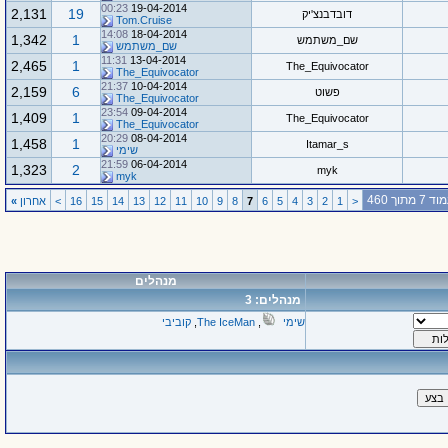
00:23
19-04-2014
2,131
19
דובדבנצ'יק
Tom.Cruise
14:08
18-04-2014
1,342
1
שם_משתמש
שם_משתמש
11:31
13-04-2014
2,465
1
The_Equivocator
The_Equivocator
21:37
10-04-2014
2,159
6
פשוט
The_Equivocator
23:54
09-04-2014
1,409
1
The_Equivocator
The_Equivocator
20:29
08-04-2014
1,458
1
Itamar_s
שימי
21:59
06-04-2014
1,323
2
myk
myk
 7 מתוך 460
<
1
2
3
4
5
6
7
8
9
10
11
12
13
14
15
16
>
אחרון
»
מנהלים
מנהלים: 3
שימי
,
The IceMan
,
קוביבי