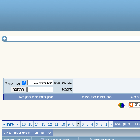
שם משתמש
זכור אותי?
סיסמא
חפש
ההודעות של היום
סמן פורומים כנקראו
 7 מתוך 460
<
1
2
3
4
5
6
7
8
9
10
11
12
13
14
15
16
>
אחרון
»
כלי פורום
חפש בפורום זה