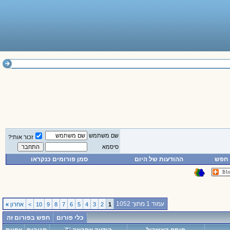
שם משתמש
זכור אותי?
סיסמא
חפש
ההודעות של היום
סמן פורומים כנקראו
עמוד 1 מתוך 1052
1
2
3
4
5
6
7
8
9
10
>
אחרון
»
כלי פורום
חפש בפורום זה