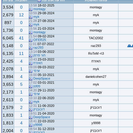
פותח האשכול
הודעה אחרונה
תגובות
צפיות
13:58
18-02-2025
3,534
0
montagy
montagy
10:59
29-08-2024
2,679
12
myk
myk
21:28
27-08-2024
897
0
myk
myk
15:56
21-03-2024
1,736
0
montagy
montagy
21:54
09-02-2024
6,045
41
TACt2002
OFER25
11:01
07-07-2022
5,148
0
raz293
raz293
13:14
03-06-2022
6,135
11
RoTeM <\3
חגי פרנק
10:43
23-03-2022
2,425
4
האזרח
האזרח
09:09
09-03-2022
2,078
1
myk
שימי
16:00
05-10-2021
3,894
4
danielcohen27
DeepSpace
17:02
03-01-2021
3,653
5
myk
פסטן
04:20
29-11-2020
2,173
1
montagy
שימי
10:10
22-06-2020
2,613
0
myk
myk
12:31
11-06-2020
2,579
2
דוכובניק
דוכובניק
19:51
21-04-2020
1,833
1
montagy
DeepSpace
18:41
22-03-2020
1,813
4
y9998
y9998
08:54
31-12-2019
2,004
0
דוכובניק
דוכובניק