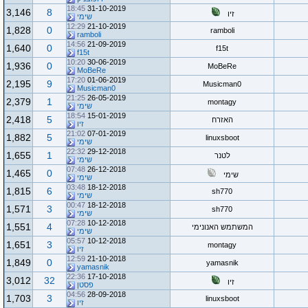
18:45
31-10-2019
3,146
8
זיו
שימי
12:29
21-10-2019
1,828
0
ramboli
ramboli
14:56
21-09-2019
1,640
0
f15t
f15t
10:20
30-06-2019
1,936
0
MoBeRe
MoBeRe
17:20
01-06-2019
2,195
9
Musicman0
Musicman0
21:25
26-05-2019
2,379
1
montagy
שימי
18:54
15-01-2019
2,418
5
האזרח
זיו
21:02
07-01-2019
1,882
5
linuxsboot
שימי
22:32
29-12-2018
1,655
1
לטנר
שימי
07:48
26-12-2018
1,465
0
שימי
שימי
03:48
18-12-2018
1,815
6
sh770
שימי
00:47
18-12-2018
1,571
3
sh770
שימי
07:28
10-12-2018
1,551
4
המשתמש האנונימי
שימי
05:57
10-12-2018
1,651
3
montagy
זיו
12:59
21-10-2018
1,849
0
yamasnik
yamasnik
22:36
17-10-2018
3,012
32
זיו
פסטן
04:56
28-09-2018
1,703
3
linuxsboot
זיו