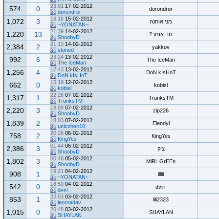
23:01
17-02-2012
574
0
dorondror
dorondror
18:16
15-02-2012
1,072
3
מני אוחנה
~YONATAN~
21:39
14-02-2012
1,220
13
מה אומר?
ShoobyD
21:13
14-02-2012
2,384
2
yakkov
stoned
23:24
13-02-2012
992
6
The IceMan
The IceMan
17:43
13-02-2012
1,256
4
DoN kIsHoT
DoN kIsHoT
15:19
12-02-2012
662
0
kobisl
kobisl
22:26
07-02-2012
1,317
1
TrunksTM
TrunksTM
18:09
07-02-2012
2,220
3
zip226
ShoobyD
18:03
07-02-2012
1,839
2
Elendyl
uzicohen10
20:26
06-02-2012
758
2
KingYes
KingYes
01:44
06-02-2012
2,386
3
צוק
ShoobyD
00:48
05-02-2012
1,802
3
MiRi_GrEEn
ShoobyD
19:21
04-02-2012
908
1
illili
~YONATAN~
18:50
04-02-2012
542
0
dvirr
dvirr
22:03
03-02-2012
853
1
lili2323
leornadav
20:48
03-02-2012
1,015
0
SHAYLAN
SHAYLAN