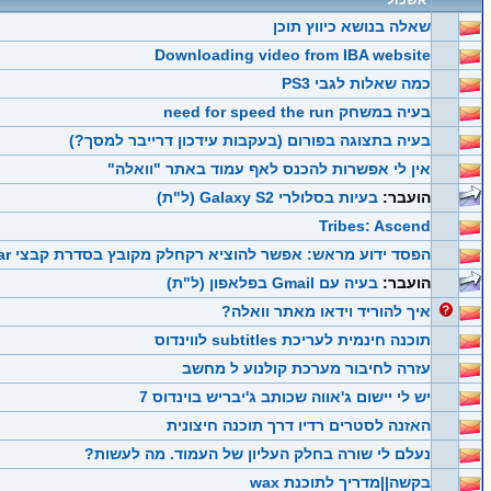
אשכול
שאלה בנושא כיווץ תוכן
Downloading video from IBA website
כמה שאלות לגבי PS3
בעיה במשחק need for speed the run
בעיה בתצוגה בפורום (בעקבות עידכון דרייבר למסך?)
אין לי אפשרות להכנס לאף עמוד באתר "וואלה"
הועבר:
בעיות בסלולרי Galaxy S2 (ל"ת)
Tribes: Ascend
הפסד ידוע מראש: אפשר להוציא רקחלק מקובץ בסדרת קבצי rar?
הועבר:
בעיה עם Gmail בפלאפון (ל"ת)
איך להוריד וידאו מאתר וואלה?
תוכנה חינמית לעריכת subtitles לווינדוס
עזרה לחיבור מערכת קולנוע ל מחשב
יש לי יישום ג'אווה שכותב ג'יבריש בוינדוס 7
האזנה לסטרים רדיו דרך תוכנה חיצונית
נעלם לי שורה בחלק העליון של העמוד. מה לעשות?
בקשה||מדריך לתוכנת wax