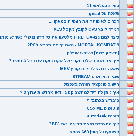
בעיות בפלאש 11
שאלה על gmail
הכרום לא פותח את הצפייה במאקו....
המרה קובץ CVS לקובץ אקסל XLS
כיצד למנוע מ-FIREFOX מלטעון את כל הדפים שלי כשהיא נפתחת כל פעם.
MORTAL KOMBAT 9 - האם קיימת גירסא לPC?
[משחק רשת] ששבש אונליין
איך אני מחבר שלט מקורי של אקס בוקס עם כבל למחשב?
שאלה בנוגע להמרת קובץ MKV
שמירת וידאו מ STREAM
חישוב פונקציה חוזרת באקסל..
איך ניתן להוריד למחשב קטע וידאו מחדשות ערוץ 2 ?
ג'יבריש בכתוביות.
פוטושופ CS5 ME
תוכנת autodesk
איך המערכת הזאת תריץ לי את BF3?
משחקים ל xbox 360 jtag