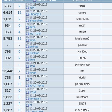
פותח האשכול
הודעה אחרונה
תגובות
צפיות
23:01
25-02-2012
736
2
לטנר
לטנר
18:21
25-02-2012
6,614
12
suneg
ShoobyD
18:18
25-02-2012
1,015
2
stiller1706
ishaicohen
09:09
25-02-2012
964
0
nir24
nir24
18:42
23-02-2012
953
4
MatiM
תומר_כהן
15:38
23-02-2012
8,753
32
Musicman0
yeya
05:15
23-02-2012
-
-
pinirote
pinirote
16:43
22-02-2012
795
0
NimDod
NimDod
22:33
21-02-2012
902
2
EtEoR
ilane
18:56
21-02-2012
-
-
שם_משתמש
שימי
16:21
21-02-2012
23,448
7
bts
noopi
08:38
21-02-2012
765
1
dorM
זיו
13:53
20-02-2012
1,007
0
מוישי הביישן
מוישי הביישן
23:39
19-02-2012
617
0
זאבי1
זאבי1
14:31
19-02-2012
2,833
6
kereteam
kereteam
19:34
18-02-2012
1,227
4
Eli173
זיו
12:12
18-02-2012
1,387
0
אופטימית :)
אופטימית :)