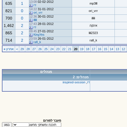
13:08
02-02-2012
635
1
mp3lll
זיו
14:22
31-01-2012
821
0
ori_vrr
ori_vrr
12:36
30-01-2012
700
0
illili
illili
17:43
28-01-2012
1,462
2
אינקה
זיו
09:45
27-01-2012
865
2
lili2323
KingYes
23:59
26-01-2012
714
2
rafi_k
rafi_k
12
13
14
15
16
17
18
19
20
21
22
23
24
25
26
27
28
29
>
אחרון
»
מנהלים
מנהלים: 2
זיו
,
inspired-session
מעבר לפורום