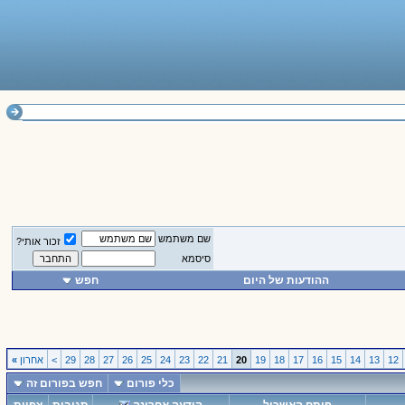
שם משתמש
זכור אותי?
סיסמא
ההודעות של היום
חפש
12
13
14
15
16
17
18
19
20
21
22
23
24
25
26
27
28
29
>
אחרון
»
כלי פורום
חפש בפורום זה