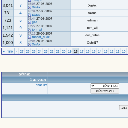
15:05
27-08-2007
3,041
7
XmAx
XmAx
16:34
27-08-2007
731
4
talaus
talaus
16:44
27-08-2007
723
5
ediman
gza
17:27
27-08-2007
1,121
9
tom_wij
tom_wij
17:12
28-08-2007
1,542
9
dor_dafna
rubber_duck
23:04
28-08-2007
1,000
8
Oshri17
XmAx
10
11
12
13
14
15
16
17
18
19
20
21
22
23
24
25
26
27
>
אחרון
»
מנהלים
מנהלים: 1
chatulim