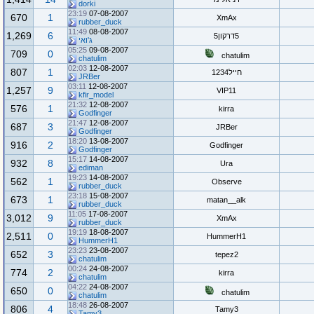
dorki
23:19
07-08-2007
670
1
XmAx
rubber_duck
11:49
08-08-2007
1,269
6
5דרקון5
ג'ואי
05:25
09-08-2007
709
0
chatulim
chatulim
02:03
12-08-2007
807
1
חייל1234
JRBer
03:11
12-08-2007
1,257
9
VIP11
kfir_model
21:32
12-08-2007
576
1
kirra
Godfinger
21:47
12-08-2007
687
3
JRBer
Godfinger
18:20
13-08-2007
916
2
Godfinger
Godfinger
15:17
14-08-2007
932
8
Ura
ediman
19:23
14-08-2007
562
1
Observe
rubber_duck
23:18
15-08-2007
673
1
matan__alk
rubber_duck
11:05
17-08-2007
3,012
9
XmAx
rubber_duck
19:19
18-08-2007
2,511
0
HummerH1
HummerH1
23:23
23-08-2007
652
3
tepez2
chatulim
00:24
24-08-2007
774
2
kirra
chatulim
04:22
24-08-2007
650
0
chatulim
chatulim
18:48
26-08-2007
806
4
Tamy3
Tamy3