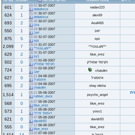
דירוג
פותח האשכול
הודעה אחרונה
תגובות
צפיות
00:53
30-07-2007
601
2
nadav223
deltaforce
01:00
30-07-2007
624
1
alex69
deltaforce
05:49
30-07-2007
693
2
AsafA55
Ura
14:29
30-07-2007
550
1
יואב
יואב
01:58
31-07-2007
875
5
spz
spz
09:24
31-07-2007
2,099
7
^^rUsLaN^^
^^rUsLaN^^
18:39
31-07-2007
629
2
blue_erez
sy1
21:00
01-08-2007
502
0
הקיפוד שמוליק
הקיפוד שמוליק
23:56
02-08-2007
724
1
chatulim
יואב
01:21
04-08-2007
627
0
איסמעיל
איסמעיל
23:30
04-08-2007
695
2
shay elisha
chatulim
יה
05:21
05-08-2007
1,514
1
psycho_angel
rubber_duck
15:07
05-08-2007
568
0
blue_erez
blue_erez
23:26
05-08-2007
573
1
yoss1
זיגמונד פרויד
23:47
05-08-2007
621
0
davidr83
davidr83
17:12
06-08-2007
555
0
blue_erez
blue_erez
23:03
07-08-2007
1,414
14
דניאל מ