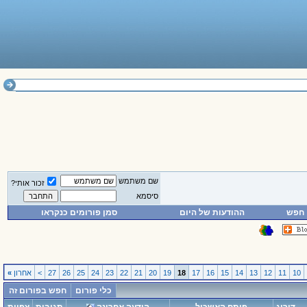
שם משתמש
זכור אותי?
סיסמא
חפש
ההודעות של היום
סמן פורומים כנקראו
10
11
12
13
14
15
16
17
18
19
20
21
22
23
24
25
26
27
>
אחרון
»
כלי פורום
חפש בפורום זה