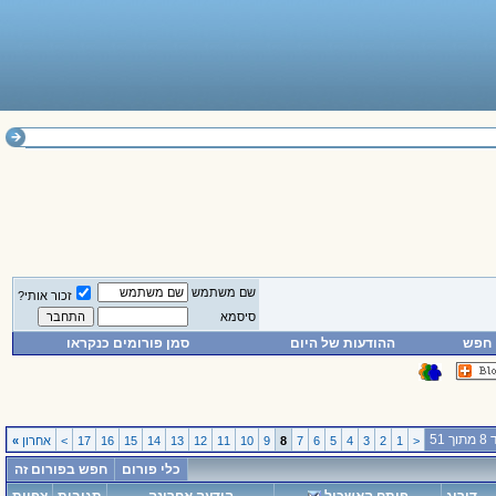
שם משתמש
זכור אותי?
סיסמא
חפש
ההודעות של היום
סמן פורומים כנקראו
 51
<
1
2
3
4
5
6
7
8
9
10
11
12
13
14
15
16
17
>
אחרון
»
כלי פורום
חפש בפורום זה