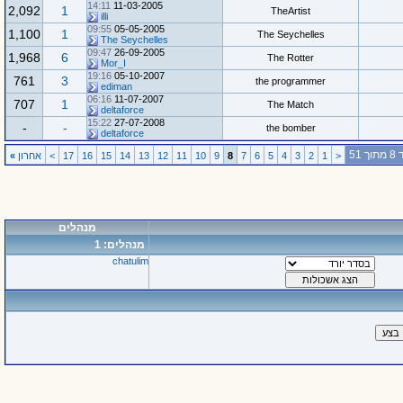
14:11
11-03-2005
2,092
1
TheArtist
illi
09:55
05-05-2005
1,100
1
The Seychelles
The Seychelles
09:47
26-09-2005
1,968
6
The Rotter
Mor_I
19:16
05-10-2007
761
3
the programmer
ediman
06:16
11-07-2007
707
1
The Match
deltaforce
15:22
27-07-2008
-
-
the bomber
deltaforce
 51
<
1
2
3
4
5
6
7
8
9
10
11
12
13
14
15
16
17
>
אחרון
»
מנהלים
מנהלים: 1
chatulim