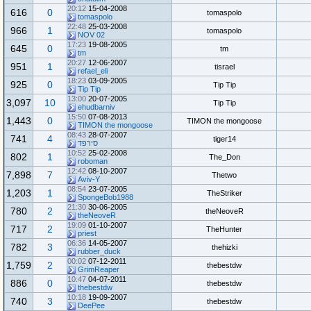
20:12
15-04-2008
616
0
tomaspolo
tomaspolo
22:48
25-03-2008
966
1
tomaspolo
NOV 02
17:23
19-08-2005
645
0
tm
tm
20:27
12-06-2007
951
1
tisrael
refael_eli
18:23
03-09-2005
925
0
Tip Tip
Tip Tip
13:00
20-07-2005
3,097
10
Tip Tip
ehudbarniv
15:50
07-08-2013
1,443
0
TIMON the mongoose
TIMON the mongoose
08:43
28-07-2007
741
4
tiger14
סירפד
10:52
25-02-2008
802
1
The_Don
roboman
12:42
08-10-2007
7,898
7
Thetwo
Aviv-Y
08:54
23-07-2005
1,203
1
TheStriker
SpongeBob1988
21:30
30-06-2005
780
2
theNeoveR
theNeoveR
19:09
01-10-2007
717
2
TheHunter
priest
06:36
14-05-2007
782
3
thehizki
rubber_duck
00:02
07-12-2011
1,759
2
thebestdw
GrimReaper
10:47
04-07-2011
886
0
thebestdw
thebestdw
10:18
19-09-2007
740
3
thebestdw
DeePee