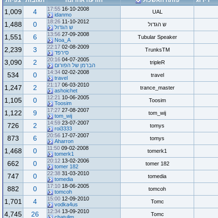
דירוג
פותח האשכול
הודעה אחרונה
תגובות
צפיות
17:55
16-10-2008
1,009
4
UAL
idanmo
18:26
11-10-2012
1,488
0
ש הגדול
ש הגדול
13:56
27-09-2008
1,551
6
Tubular Speaker
Noa_A
22:17
02-08-2009
2,239
3
TrunksTM
סירפד
20:16
04-07-2005
3,090
2
tripleR
הברמן של הפורום
14:34
02-02-2008
534
0
travel
travel
21:17
06-03-2010
1,247
2
trance_master
ashoichet
12:21
10-06-2005
1,105
0
Toosim
Toosim
17:27
27-08-2007
1,122
9
tom_wij
tom_wij
14:59
23-07-2007
726
2
tomys
roi3333
20:56
17-07-2007
873
6
tomys
Aharron
11:50
09-02-2008
1,468
0
tomerk1
tomerk1
20:12
13-02-2006
662
0
tomer 182
tomer 182
22:38
31-03-2010
747
0
tomedia
tomedia
17:10
18-06-2005
882
0
tomcoh
tomcoh
15:00
12-09-2010
1,701
4
Tomc
vodka4us
12:34
13-09-2010
4,745
26
Tomc
chatulim