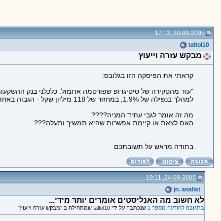
20-09-2005, 17:13
taltol10
מבקש עזרה וייעוץ
קראתי את הפיסקה הזו בגלובס:
"עוד מהסקירה של סיטיגרופ שפורסמה אתמול. כלכלני בנק ההשקעות 
למהלך בנפילה של 1.9%, במחזור של 118 מיליון שקל - הגבוה באחד העם. זהו היום הרביעי לירידות שערים במניותיה של יצרנית הכימיקלים."
מה זה אומר לגבי עתיד המניה????
האם לצאת או קיימת אפשרות שהיא תמשיך ותעלה???
בתודה מראש על תשובתכם
24-09-2005, 19:11
jn. analist
לא חשוב מה האנליסטים אומרים יותר מידי...
בתגובה להודעה מספר 1
שנכתבה על ידי taltol10 שמתחילה ב "מבקש עזרה וייעוץ"