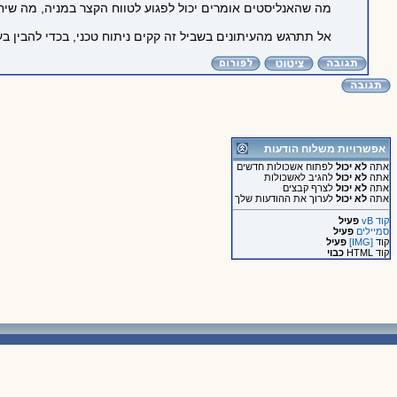
מה שהאנליסטים אומרים יכול לפגוע לטווח הקצר במניה, מה שיחז
אל תתרגש מהעיתונים בשביל זה קקים ניתוח טכני, בכדי להבין ב
אפשרויות משלוח הודעות
אתה
לא יכול
לפתוח אשכולות חדשים
אתה
לא יכול
להגיב לאשכולות
אתה
לא יכול
לצרף קבצים
אתה
לא יכול
לערוך את ההודעות שלך
קוד vB
פעיל
סמיילים
פעיל
קוד
[IMG]
פעיל
קוד HTML
כבוי