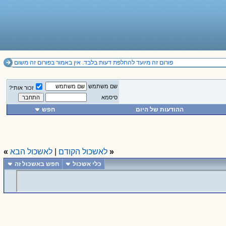
פורום זה מיועד להחלפת דעות בלבד. אין באמור בפורום זה משום תחליף לייעוץ מקצועי ואין להסתמך על הנכתב בו. 
שם משתמש
זכור אותי?
סיסמא
ההודעות של היום
חפש
«
לאשכול הקודם
|
לאשכול הבא
»
כלי אשכול
חפש באשכול זה