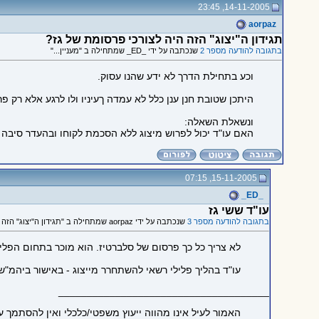
14-11-2005, 23:45
aorpaz
תגידון ה"יצוג" הזה היה לצורכי פרסומת של גז?
בתגובה להודעה מספר 2
שנכתבה על ידי _ED_ שמתחילה ב "מעניין..."
וכע בתחילת הדרך לא ידע שהנו עסוק.
היתכן שטובת חנן ענן כלל לא עמדה ךעיניו ולו לרגע אלא רק פ
ונשאלת השאלה:
האם עו"ד יכול לפרוש מיצוג ללא הסכמת לקוחו ובהעדר סיבה 
15-11-2005, 07:15
_ED_
עו"ד ששי גז
בתגובה להודעה מספר 3
שנכתבה על ידי aorpaz שמתחילה ב "תגידון ה"יצוג" הזה היה לצורכי פרסומת של גז?"
לא צריך כל כך פרסום של סלברטיז. הוא מוכר בתחום הפלי
עו"ד בהליך פלילי רשאי להשתחרר מייצוג - באישור ביהמ"ש
_____________________________________
האמור לעיל אינו מהווה ייעוץ משפטי/כלכלי ואין להסתמך 