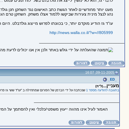
לדברי גז, הוא לא ימשיך לייצג את גולדבלט בשל "לוח זמנים עמוס".
מעט יותר מחודשיים לאחר הגשת כתב האישום נגד השחקן חנן גולדבלט
נהג לנצל מינית צעירות שביקשו ללמוד אצלו משחק. השחקן טרם הגי
עו"ד גז הודיע מוקדם יותר, כי בכוונתו לפרוש מייצוג גולדבלט. הי
http://news.walla.co.il/?w=//805999
_____________________________________
09-11-2005, 16:07
_ED_
מעניין...
(ל"ת)
בתגובה להודעה מספר 1
שנכתבה על ידי הברמן של הפורום שמתחילה ב "עו"ד ששי גז פרש 
_____________________________________
האמור לעיל אינו מהווה ייעוץ משפטי/כלכלי ואין להסתמך על המ