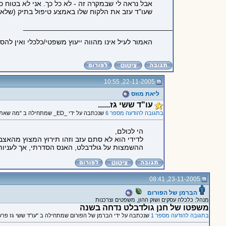
אבל נראה לי שבמקרה זה - לא כל כך. אני לא בטוח כ
שעו"ד עזב את הלקוח שלו באמצע טיפול בתיק (שלא ל
_____________________________________
האמור לעיל אינו מהווה ייעוץ משפטי/כלכלי ואין ל
22-11-2005, 10:55
ליאת מוזס
עו"ד ששי גז......
בתגובה להודעה מספר 6
שנכתבה על ידי _ED_ שמתחילה ב "מה שאתה אומר זה נכון כעקרון,"
הי לכולם,
ההשמצות על גולדבלט, האנס הסדרתי, אך לעניות דע
23-11-2005, 08:41
הברמן של הפורום
מנהל: כלכלה עסקים ושוק ההון, משפטים וצרכנות
משפטו של חנן גולדבלט נדחה בשנה
בתגובה להודעה מספר 1
שנכתבה על ידי הברמן של הפורום שמתחילה ב "עו"ד ששי גז פרש 