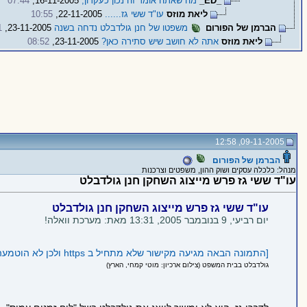
_ED_
מה שאתה אומר זה נכון כעקרון,
16-11-2005,
07:44
ליאת מוזס
עו"ד ששי גז......
22-11-2005,
10:55
הברמן של הפורום
משפטו של חנן גולדבלט נדחה בשנה
23-11-2005,
1
ליאת מוזס
אתה לא חושב שיש סתירה כאן?
23-11-2005,
08:52
09-11-2005, 12:58
הברמן של הפורום
מנהל: כלכלה עסקים ושוק ההון, משפטים וצרכנות
עו"ד ששי גז פרש מייצוג השחקן חנן גולדבלט
עו"ד ששי גז פרש מייצוג השחקן חנן גולדבלט
יום רביעי, 9 בנובמבר 2005, 13:31 מאת: מערכת וואלה!
[התמונה הבאה מגיעה מקישור שלא מתחיל ב https ולכן לא הוטמעה בדף כדי לשמור על https תקין:
גולדבלט בבית המשפט (צילום ארכיון: מוטי קמחי, הארץ)