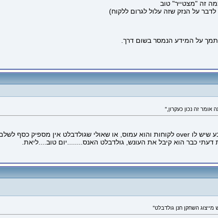
מה זה "מצטייר" טוב
דבר על הנזק שזה עלול לגרום ללקוח)
הסתמך על המידע הנמסר בשום דרך.
לדידי הוא לא סתם עזב וזהו תירוץ המצוץ מהאצבע שיש לו over לקוחות והוא עמוס, או שאולי שגול
תי כבר הוא קיבל את העונש, גולדבלט האנס........יום טוב....ליאת.
מייצוג השחקן חנן גולדבלט"