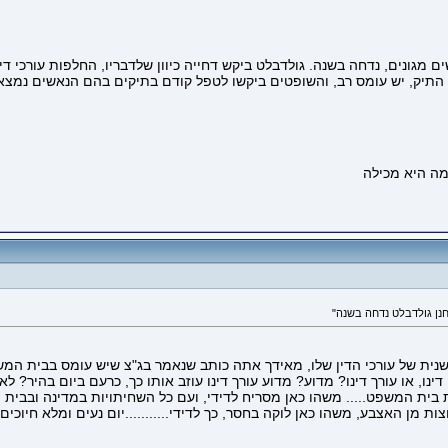
מגונים, נדחה בשנה. גולדבלט ביקש דחייה כיוון שלדבריו, החלפות עורכי דינ
ן התיק, יש עומס רב, והשופטים ביקשו לטפל קודם בתיקים בהם הנאשים נמצ
ן גולדבלט נדחה בשנה"
נשנית של עורכי הדין שלו, מאידך אתה כותב שנאמר בג"צ שיש עומס בבית המ
 דינו, או עורך דינו? מדוע? מדוע עורך דינו עוזב אותו כך, כרעם ביום בהיר? 
ת בית המשפט..... משהו כאן מסריח לדידי, ועם כל השחיתויות במדינה ובבי
ת מן האצבע, משהו כאן לוקה בחסר, כך לדידי...........יום נעים ומלא חיוכים...