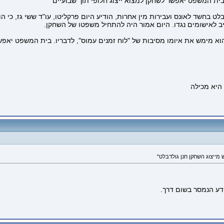
 בית המשפט יאפשר לשחקן למצוא ייצוג חלופי תוך שבועיים
 בחשד לאונס ועבירות מין אחרות, הודיע היום פרקליטו, עו"ד ששי גז, כי ה
ב לאישומים נגדו. היום אמור היה להתחיל משפטו של השחקן.
ום הוא מימש את איומו מסיבות של "לוח זמנים עמוס", לדבריו. בית המשפט יא
מייצוג השחקן חנן גולדבלט"
ידע הנמסר בשום דרך.