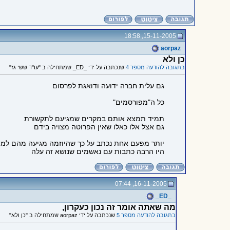
15-11-2005, 18:58
aorpaz
כן ולא
בתגובה להודעה מספר 4
שנכתבה על ידי _ED_ שמתחילה ב "עו"ד ששי גז"
גם עלית חברה ידועה ודואגת לפרסום
כל ה"מפורסמים"
תמיד תמצא אותם במקרים שמגיעם לתקשורת
גם אצל אלו כאלו שאין הפרוטה מצויה בידם
יותר מפעם אחת נכתב על כך שהיוזמה מגיעה מהם למוא
היו הרבה כתבות עם נאשמים שנושא זה עלה
16-11-2005, 07:44
_ED_
מה שאתה אומר זה נכון כעקרון,
בתגובה להודעה מספר 5
שנכתבה על ידי aorpaz שמתחילה ב "כן ולא"