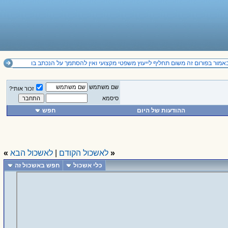
ור בפורום זה משום תחליף לייעוץ משפטי מקצועי ואין להסתמך על הנכתב בו
שם משתמש
זכור אותי?
סיסמא
ההודעות של היום
חפש
«
לאשכול הקודם
|
לאשכול הבא
»
כלי אשכול
חפש באשכול זה