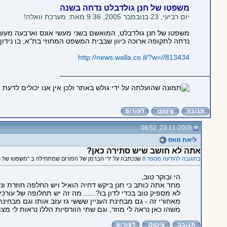
משפטו של חנן גולדבלט נדחה בשנה
יום רביעי, 23 בנובמבר 2005, 9:36 מאת: מערכת וואלה!
משפטו של חנן גולדבלט, המואשם בשני מעשי אונס וארבעה מעשים 
נדחה לתקופה ארוכה כיוון שבבית המשפט המחוזי בת"א, בו נידו
http://news.walla.co.il/?w=//813434
_____________________________________
23-11-2005, 08:52
ליאת מוזס
אתה לא חושב שיש סתירה כאן?
בתגובה להודעה מספר 8
שנכתבה על ידי הברמן של הפורום שמתחילה ב "משפטו של חנ
הי ובוקר טוב,
מחד אתה כותב כי חנן ביקש דחיה הואיל ויש החלפה חוזרת ו
לא מספיק טוב בכדי לדון בו?...... מה זה יש תחלופה של עורכי
מאחורי זה - גם מבחינת העניין שששי גז עזב אותו וגם מבחינ
משהו כאן נראה לי מוזר, וגם שתי הוורסיות הללו נראות לי מצוצו