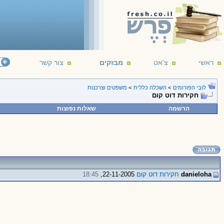
ראשי
צ'אט
מבזקים
צור קשר
לובי הפורומים
>
השכלה כללית
>
משפטים וצרכנות
חקירות דוט קום
הרשמה
שאלות נפוצות
danieloha
חקירות דוט קום
22-11-2005,
18:45