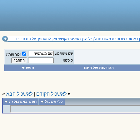
באמור בפורום זה משום תחליף לייעוץ משפטי מקצועי ואין להסתמך על הנכתב בו
שם משתמש
זכור אותי?
סיסמא
ההודעות של היום
חפש
«
לאשכול הקודם
|
לאשכול הבא
»
כלי אשכול
חפש באשכול זה