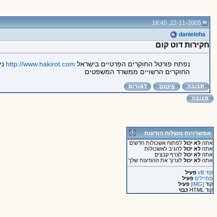
22-11-2005, 18:45
danieloha
חקירות דוט קום
נפתח פורטל החוקרים הפרטיים בישראל
http://www.hakirot.com
ני
החוקרים הרשויים ממשרד המשפטים
אפשרויות משלוח הודעות
אתה
לא יכול
לפתוח אשכולות חדשים
אתה
לא יכול
להגיב לאשכולות
אתה
לא יכול
לצרף קבצים
אתה
לא יכול
לערוך את ההודעות שלך
קוד vB
פעיל
סמיילים
פעיל
קוד
[IMG]
פעיל
קוד HTML
כבוי