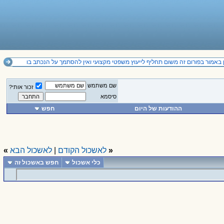
באמור בפורום זה משום תחליף לייעוץ משפטי מקצועי ואין להסתמך על הנכתב בו
שם משתמש
זכור אותי?
סיסמא
ההודעות של היום
חפש
«
לאשכול הקודם
|
לאשכול הבא
»
כלי אשכול
חפש באשכול זה