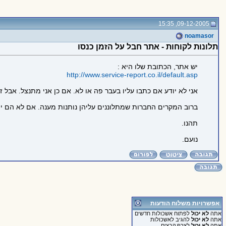
09-12-2005, 15:35
noamasor
תלונות לקוחות - אתר חבל על הזמן כנסו
יש אתר, הכתובת שלו היא :
http://www.service-report.co.il/default.asp
אני לא יודע אם כתבו עליו בעבר פה או לא. אם כן אני מתנצל. אבל 
ברוב המקרים החברות שמתלוננים עליהן נותנות מענה. אם לא הם י
תהנו.
נועם.
אפשרויות משלוח הודעות
אתה
לא יכול
לפתוח אשכולות חדשים
אתה
לא יכול
להגיב לאשכולות
אתה
לא יכול
לצרף קבצים