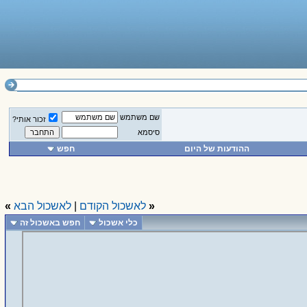
שם משתמש
זכור אותי?
סיסמא
ההודעות של היום
חפש
«
לאשכול הקודם
|
לאשכול הבא
»
כלי אשכול
חפש באשכול זה