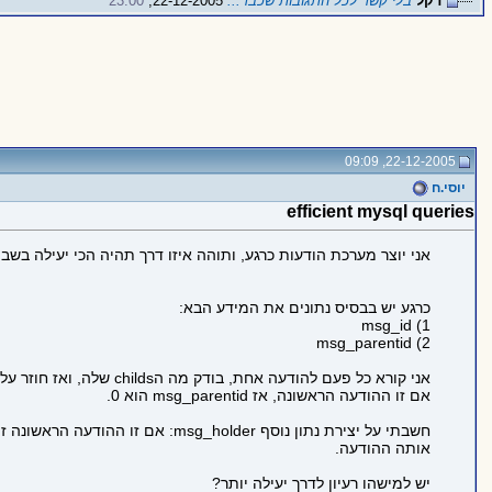
דקל
בלי קשר לכל התגובות שכבר...
22-12-2005,
23:00
22-12-2005, 09:09
יוסי.ח
efficient mysql queries
אני יוצר מערכת הודעות כרגע, ותוהה איזו דרך תהיה הכי יעילה בשב
כרגע יש בבסיס נתונים את המידע הבא:
1) msg_id
2) msg_parentid
אני קורא כל פעם להודעה אחת, בודק מה הchilds שלה, ואז חוזר על התהליך.
אם זו ההודעה הראשונה, אז msg_parentid הוא 0.
אותה ההודעה.
יש למישהו רעיון לדרך יעילה יותר?