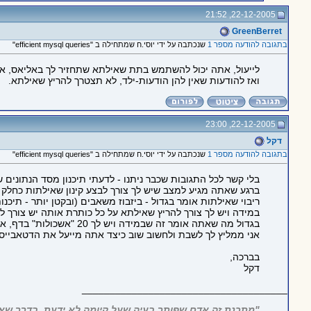
22-12-2005, 21:52
GreenBerret
בתגובה להודעה מספר 1
שנכתבה על ידי יוסי.ח שמתחילה ב "efficient mysql queries"
לייעול, אתה יכול להשתמש בתת שאילתא שתחזיר לך באליאס, אם
ואז להודעות שאין להן הודעות-ילד, לא תצטרך להריץ שאילתא.
22-12-2005, 23:00
דקל
בתגובה להודעה מספר 1
שנכתבה על ידי יוסי.ח שמתחילה ב "efficient mysql queries"
בלי קשר לכל התגובות שכבר ניתנו - לדעתי תיכנון מסד הנתונים 
ברגע שאתה מגיע למצב שיש לך צורך לבצע קינון שאילתות כחלק 
ריבוי שאילתות אומר בגדול - ביזבוז משאבים (ובקטן יותר - תיכנו
במידה ויש לך צורך להריץ שאילתא על כל כותרת אותה יש צורך ל
בגדול מה שאתה אומר זה שבמידה ויש לך 20 "אשכולות" בדף, אז אמורות להיות לך 21 שאילתות (?!) עבור כל כניסה לדף המדובר? משהו פה מאוד מאוד לא נכון, ויגרור ביזבוז משאבים אדיר.
אני ממליץ לך לשבת ולחשוב שוב כיצד אתה מייעל את הדטאבייס ש
בברכה,
דקל
_____________________________________
"מתכנת זה אדם שפותר בעיה שעל קיומה לא ידעת, בדרך שאי