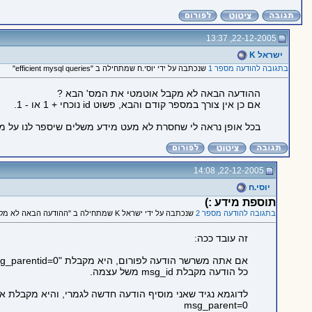
22-12-2005, 13:37
ישראל K
בתגובה להודעה מספר 1
שנכתבה על ידי יוסי.ח שמתחילה ב "efficient mysql queries"
ההודעה הבאה לא מקבל אוטמטי את המס' הבא ?
אם כן אין צורך במספר קודם והבא, פשוט id נוכחי + 1 או - 1.
בכל אופן נראה לי שחסרת לא מעט מידע משלים שיספר לנו על 
22-12-2005, 14:08
יוסי.ח
תוספת מידע :)
בתגובה להודעה מספר 2
שנכתבה על ידי ישראל K שמתחילה ב "ההודעה הבאה לא מקבל אוטמטי את..."
זה עובד ככה:
אם אתה משרשר הודעה לפורום, היא מקבלת "msg_parentid=0".
כל הודעה מקבלת msg_id משל עצמה.
לדוגמא נגיד שאני מוסיף הודעה חדשה לגמרי, והיא מקבלת א
msg_parent=0