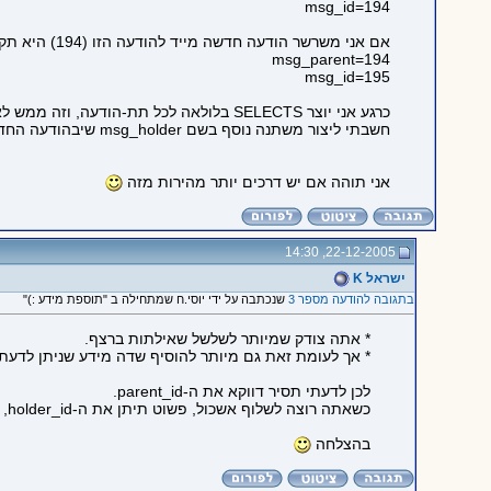
msg_id=194
אם אני משרשר הודעה חדשה מייד להודעה הזו (194) היא תקבל את הערכים הבאים:
msg_parent=194
msg_id=195
כרגע אני יוצר SELECTS בלולאה לכל תת-הודעה, וזה ממש לא יעיל מבחינתי.
חשבתי ליצור משתנה נוסף בשם msg_holder שיבהודעה החדשה יהיה לו את המספר 194 כל הזמן, כך שבעצם אני עושה SELECT אחד ומוצא את כל השירשור.
אני תוהה אם יש דרכים יותר מהירות מזה
22-12-2005, 14:30
ישראל K
בתגובה להודעה מספר 3
שנכתבה על ידי יוסי.ח שמתחילה ב "תוספת מידע :)"
* אתה צודק שמיותר לשלשל שאילתות ברצף.
* אך לעומת זאת גם מיותר להוסיף שדה מידע שניתן לדעת 
לכן לדעתי תסיר דווקא את ה-parent_id.
כשאתה רוצה לשלוף אשכול, פשוט תיתן את ה-holder_id, ואת הסדר שלהם תוכל לדעת לפי ה-id של כל הודעה.
בהצלחה