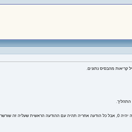
יל קריאות מהבסיס נתונים.
חשבתי על יצירת נתון נוסף msg_holder: אם זו ההודעה הראשונה זה יהיה 0, אבל כל הודעה אחריה תהיה ע