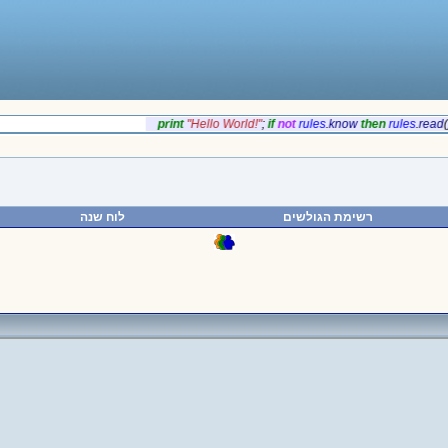
‎print
‎"Hello World!"
;
if‎
‎not
rules
.
‎know
‎then
rules
.
‎re
רשימת הגולשים
לוח שנה