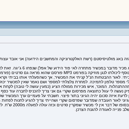
זה באג מולטיסיסטם (רשת האלקטרוניקה והמחשבים הידועה) אני אובד עצות כ
קניתי נגן מולטימדיה ו MP3 מסוג ER
תי. לאור ההבטחות הנ"ל קניתי את המכשיר, אך כשהפעלתי אותו בביתי וקראת
 לי מספר טלפון לתמיכה. למחרת צלצלתי למספר ושם נאמר שאין למכשיר יכולת
התנהלות. המוכר, איש מכירות ממולח הציע (כמעין עושה לי טובה) לקחת את
 נעשה לי עוול כתוצאה מפרסום שקרי גם אני צריך להכניס לחברה עוד כסף ול
שכמעט גרמתי לחברתי ל
שלב פנייה לאגודה להגנת הצרכן.