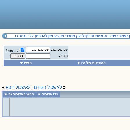
באמור בפורום זה משום תחליף לייעוץ משפטי מקצועי ואין להסתמך על הנכתב בו
שם משתמש
זכור אותי?
סיסמא
ההודעות של היום
חפש
«
לאשכול הקודם
|
לאשכול הבא
»
כלי אשכול
חפש באשכול זה