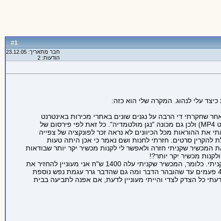
1
#
חבר מתאריך: 23.12.05
הודעות: 2
יצד עלי לנהוג. המקרה שלי הוא כזה:
IRIV (של חברת ריבר, למי שלא מכיר מדובר במכשיר מתחרה לאי פוד הידוע של אפל) שנפחו 6 ג'יגה. זאת לאחר שחקרתי די הרבה על נגנים שונים באתרי מכירות באינטרנט
ביניהם האתר של באג. המכשיר הנ"ל הלהיב אותי במיוחד משום שבנוסף ליכולתו לנגן מוזיקה בפורמט MP3 פורסם שהוא מראה גם סרטים (פורמט MP4) ולכן גם מכונה "נגן מולטמדיה". כל זאת לפי פירסום של
י את ההוראות מכל הכיוונים לא נראה זכר לפונקציה של צפייה
 להקרין סרטים. חזרתי לחנות ושם נאמר כי אכן היתה טעות
 המכשיר שקניתי חזרה ולאפשר לי לקנות מכשיר יקר יותר שבודאות
קנות מכשיר יקר יותר?!
כעת אני לפני משא ומתן עם מחלקת תלונות של הרשת. הייתי מעונין לדעת איזה סכום יהיה הגיוני בתור פיצוי. חשבתי על פעמיים ערך המכשיר שקניתי. כלומר, המכשיר שקניתי עלה 1400 ש"ח אני מעוניין להחזיר את
המכשיר לרשת ולקבל זיכוי על סך 2800 ש"ח, אני תוהה אם הפיצוי הגיוני לאור העובדה שמדובר שפרסום שקרי ושהייתי צריך להגיע לחנות לפחות 4 פעמים עד שהובהר הדבר ומה גם שהדבר גרר עגמת נפש נוספת
קנות את המכשיר לאור אותו מידע שקרי ושבסופו של דבר אין לי מכשיר שמקרין סרטים וכזה עולה למעלה מ2000 ש"ח. לדעתי כל הצדק לצדי והייתי מעוניין לדעת, אם אפנה לתביעה בבית