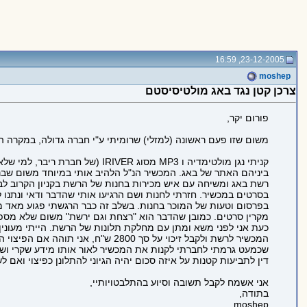
23-12-2005, 16:59
moshep
צרכן קטן נגד באג מולטיסיסטם
פורום יקר,
משום שזו פעם ראשונה (למזלי) שרומיתי ע"י חברה גדולה, במקרה ה
רשת באג ומשיחה עם איש מכירות בחנות של הרשת בקניון הקרוב לבי
בסרטים במכשיר. חזרתי לחנות ושם הרגיעו אותי שהדבר ודאי ונתנו
בפרסום וטעות של המוכר בחנות. בשלב זה כבר הרגשתי פגוע מאד מה
מקרין סרטים. כמובן שהדבר הוא "רצחת וגם ירשת" משום שלא מספיק
דין לתביעות קטנות על איזה סכום יהיה הגיוני להתלונן כפיצוי ואם ל
אני אשמח לקבל תשובה וסיוע בהתלבטויותיי,
בתודה,
moshep