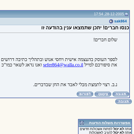
28-12-2005, 17:54
sak864
כנסו חברים! יתכן שתמצאו ענין בהודעה זו
שלום חברים!
לספר העוסק בהעצמה אישית ויחסי אנוש ובתהליך כתיבה דרושים א
את סיפורכם למייל
sefer864@walla.co.il
ואנו נדאג לשאר כמו"כ 
נ.ב. רצוי לתמצת מבלי לאבד את החן שבדברים.
אפשרויות משלוח הודעות
אתה
לא יכול
לפתוח אשכולות חדשים
אתה
לא יכול
להגיב לאשכולות