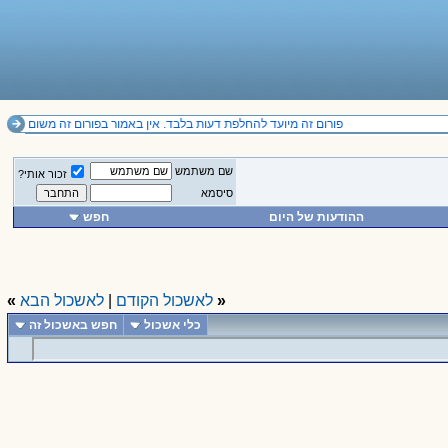
פורום זה מיועד להחלפת דעות בלבד. אין באמור בפורום זה משום תחליף לייעוץ מקצועי ואין להסתמך על הנכתב בו.
שם משתמש
זכור אותי?
סיסמא
ההודעות של היום
חפש
«
לאשכול הקודם
|
לאשכול הבא
»
כלי אשכול
חפש באשכול זה