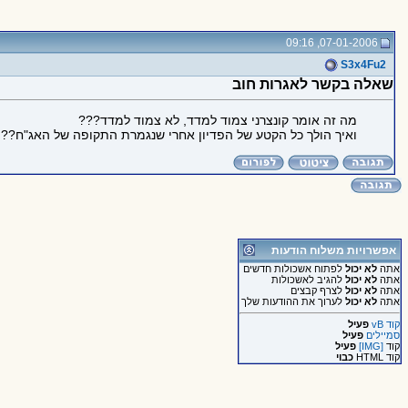
07-01-2006, 09:16
S3x4Fu2
שאלה בקשר לאגרות חוב
מה זה אומר קונצרני צמוד למדד, לא צמוד למדד???
ואיך הולך כל הקטע של הפדיון אחרי שנגמרת התקופה של האג"ח??
אפשרויות משלוח הודעות
אתה
לא יכול
לפתוח אשכולות חדשים
אתה
לא יכול
להגיב לאשכולות
אתה
לא יכול
לצרף קבצים
אתה
לא יכול
לערוך את ההודעות שלך
קוד vB
פעיל
סמיילים
פעיל
קוד
[IMG]
פעיל
קוד HTML
כבוי