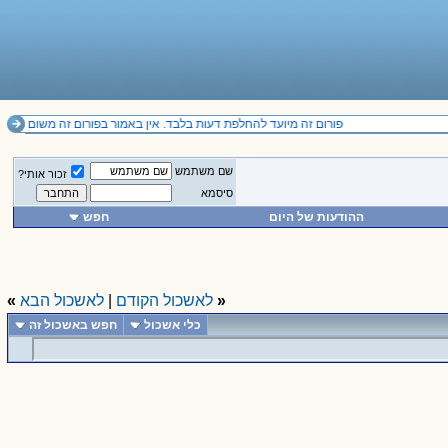
פורום זה מיועד להחלפת דעות בלבד. אין באמור בפורום זה משום תחליף לייעוץ מקצועי ואין להסתמך על הנכתב בו.
שם משתמש
זכור אותי?
סיסמא
ההודעות של היום
חפש
«
לאשכול הקודם
|
לאשכול הבא
»
כלי אשכול
חפש באשכול זה