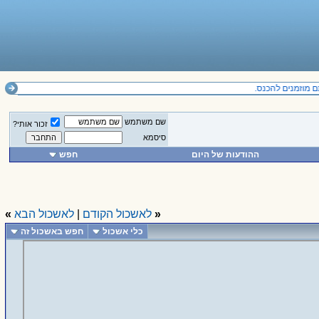
שם משתמש
זכור אותי?
סיסמא
ההודעות של היום
חפש
«
לאשכול הקודם
|
לאשכול הבא
»
כלי אשכול
חפש באשכול זה