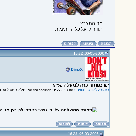
מה המצב?
תודה לי על כל החתימות
06-03-2006, 16:22
DimaX
יש כפתור כזה למעלה..
(ל"ת)
בתגובה להודעה מספר 6
שנכתבה על ידי the coolman שמתחילה ב "אבל אם הם ירצו להגיב לפותח האשכול"
_____________________________________
06-03-2006, 16:23