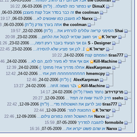
the coolman
אבל אם הם ירצו להגיב לפותח...
06-03-2006,
12:11
DimaX
יש כפתור כזה למעלה.. (ל"ת)
06-03-2006,
16:22
the coolman
זה כבר בסדר אבל קצת מעצבן
06-03-2006,
Narxx
לא מעצבן כמו שאנשים לא...
06-03-2006,
19:17
the coolman
אתה בערך צודק (ל"ת)
06-03-2006,
3
Shai
הסימני קריאה עלולים להרתיע את... (ל"ת)
22-02-2006,
19:57
ישראל K
אני חושב שכדאי לבטל את הלחצן...
23-02-2006,
20:08
S - Designer
גם אני הצעתי בעבר רעיון דומה,...
23-02-2006,
1:26
ישראל K
1. לכן אני מציע שלא להסירה...
23-02-2006,
22:45
tiras777
הגזמתם קצת
24-02-2006,
10:22
Kill-Machine
אם אף אחד לא מעיר להם, הם לא...
24-02-2006,
:46
AlexKarpman
אחלה מדריך אחי! מחזק! :)
24-02-2006,
12:39
hmemcpy
חחחחחחחחחח חזק אחי...
24-02-2006,
12:42
AlexKarpman
:) (ל"ת)
24-02-2006,
12:46
Kill-Machine
ג2ר נשמה Xתה...
24-02-2006,
13:27
מרקדוידוב
נחמד מאוד! (ל"ת)
24-02-2006,
14:17
ssehs
חייב להגיד שאת זה תמיד...
12-09-2006,
20:27
tiras777
טוב לרענן את האשכולות מדי... (ל"ת)
12-09-2006,
22:42
ישראל K
התכוונת לומר:
12-09-2006,
22:44
Narxx
את האשכול הזהה בפורום צילום...
12-09-2006,
22:46
formobile
לתגובה למדריך
07-05-2009,
15:59
Narxx
או שהם פשוט יקראו את...
07-05-2009,
16:16