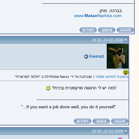
_____________________________________
בברכה, מתן.
www.
Matan
Narkiss.com
22-02-2006, 16:33
Foxtrot1
בתגובה להודעה מספר 1
שנכתבה על ידי Narxx שמתחילה ב "תלמד לשרשר!!!"
למה יש לי הרגשה סרקסטית נבזית?
_____________________________________
"If you want a job done well, you do it yourself..."
22-02-2006, 16:39