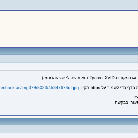
ageshack.us/img379/5033/45347674qt.jpg