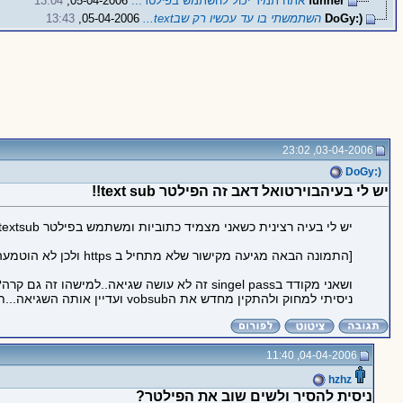
funner
אתה תמיד יכול להשתמש בפילטר...
05-04-2006,
13:04
(:DoGy
השתמשתי בו עד עכשיו רק שבtext...
05-04-2006,
13:43
03-04-2006, 23:02
(:DoGy
יש לי בעיהבוירטואל דאב זה הפילטר text sub!!
יש לי בעיה רצינית כשאני מצמיד כתוביות ומשתמש בפילטר textsub וגם מקודדבXVID ב2pass הוא עושה לי שגיאה(eror):
[התמונה הבאה מגיעה מקישור שלא מתחיל ב https ולכן לא הוטמעה בדף כדי לשמור על https תקין:
ושאני מקודד בsingel pass זה לא עושה שגיאה..למישהו זה גם קרה??
ניסיתי למחוק ולהתקין מחדש את הvobsub ועדיין אותה השגיאה...תעזרו בבקשה
04-04-2006, 11:40
hzhz
ניסית להסיר ולשים שוב את הפילטר?