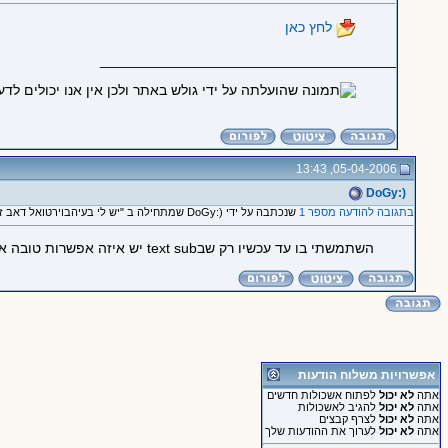
לחץ כאן
_____________________________________
05-04-2006, 13:43
(:DoGy
בתגובה להודעה מספר 1
שנכתבה על ידי (:DoGy שמתחילה ב "יש לי בעיהבוירטואל דאב זה הפילטר text sub!!"
השתמשתי בו עד עכשיו רק שבtext sub יש איזה אפשרות טובה אבל לא משנה..
אפשרויות משלוח הודעות
אתה
לא יכול
לפתוח אשכולות חדשים
אתה
לא יכול
להגיב לאשכולות
אתה
לא יכול
לצרף קבצים
אתה
לא יכול
לערוך את ההודעות שלך