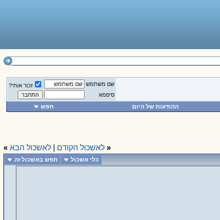
שם משתמש
זכור אותי?
סיסמא
ההודעות של היום
חפש
«
לאשכול הקודם
|
לאשכול הבא
»
כלי אשכול
חפש באשכול זה