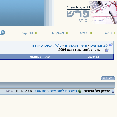
ראשי
צ'אט
מבזקים
צור קשר
לובי הפורומים
>
חדשות ואקטואליה
>
כלכלה, עסקים ושוק ההון
היערכות לתום שנת המס 2004
הרשמה
שאלות נפוצות
הברמן של הפורום
היערכות לתום שנת המס 2004
15-12-2004,
14:37