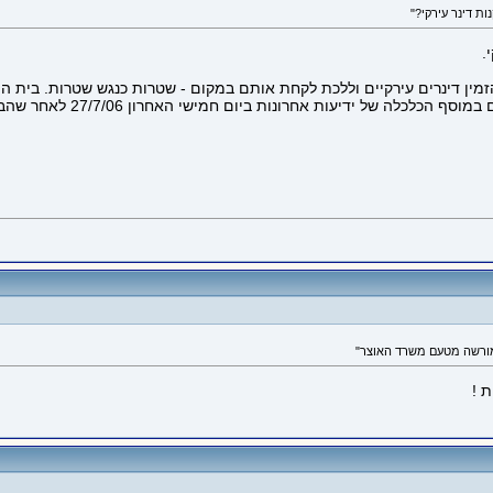
.
ת המשקיעים של CashFlow Club, שם תוכל להזמין דינרים עירקיים וללכת לקחת אותם במקום - שטרו
שמבטיח לך רכישה חוקית ומהימ
 !