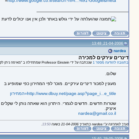
=
http://www.google.co.il/search?hl=i...%91-Google&meta
_____________________________________
21-04-2006, 13:48
nardea
דינרים עירקים למכירה
בתגובה להודעה מספר 1
שנכתבה על ידי Professor Einstein שמתחילה ב "מאיפה ניתן לקנות דינר עירקי?"
שלום.
מעונין למכור דינרים עירקיים. מוכר לפי המחירון כפי שמופיע ב
http://www.dbuy.net/page.asp?page_i...e_title=המחירון
שטרות חדשים. חדשים לגמרי. היתרון הוא שאתה נותן לי שקלים ומ
איציק.
nardea@gmail.co.il
נערך לאחרונה ע"י nardea בתאריך 21-04-2006 בשעה
13:50
.
29-05-2006, 15:40