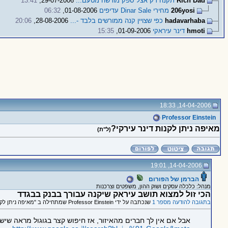
Rich Dad
תקנה רק אצל ספק מורשה מטעם...
29-07-2006,
13:41
206yosi
מחירי Dinar Sale עדיפים
01-08-2006,
06:32
hadavarhaba
כפי שצויין קנה ממורשים בלבד -...
28-08-2006,
20:06
hmoti
דינר עיראקי
01-09-2006,
15:35
14-04-2006, 18:33
Professor Einstein
מאיפה ניתן לקנות דינר עירקי?
(ל"ת)
14-04-2006, 19:01
הברמן של הפורום
מנהל: כלכלה עסקים ושוק ההון, משפטים וצרכנות
הכי זול למצוא תושב עיראק שיקנה עבורך בבנק בבגדד
בתגובה להודעה מספר 1
שנכתבה על ידי Professor Einstein שמתחילה ב "מאיפה ניתן לקנות דינר עירקי?"
אבל אם אין לך חברים מהאיזור, אז חיפוש קצר בגוגול מראה שיש