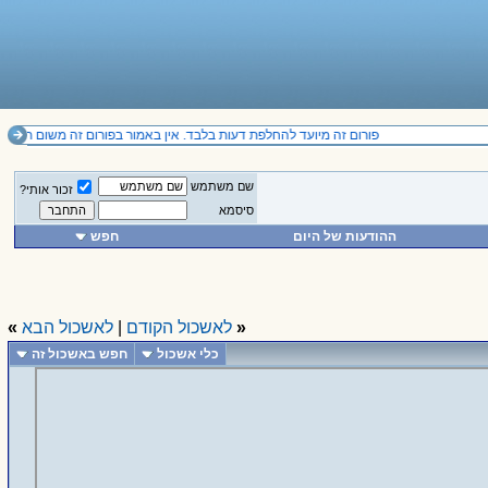
פורום זה מיועד להחלפת דעות בלבד. אין באמור בפורום זה משום תחליף לייעוץ מקצועי ואין להסתמך על הנכתב בו. .il
שם משתמש
זכור אותי?
סיסמא
ההודעות של היום
חפש
«
לאשכול הקודם
|
לאשכול הבא
»
כלי אשכול
חפש באשכול זה