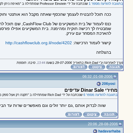
בתגובה להודעה מספר 1
שנכתבה על ידי Professor Einstein שמתחילה ב "מאיפה ניתן לקנות דינר עירקי?"
ככה תוכל להבטיח לעצמך שהכסף שאתה מקבל הוא אותנטי וחוקי
כנס לעמוד של בי
להארכת המסחר עם עירק.
קישור לעמוד הרכישה:
http://cashflowclub.org.il/node/4202
בהצלחה
נערך לאחרונה ע"י Rich Dad בתאריך 29-07-2006 בשעה
13:44
. סיבה: תוספת
01-08-2006, 06:32
206yosi
מחירי Dinar Sale עדיפים
בתגובה להודעה מספר 6
שנכתבה על ידי Rich Dad שמתחילה ב "תקנה רק אצל ספק מורשה מטעם משרד האוצר"
שווה לבדוק אותם ,גם יותר זולים וגם מאפשרים שרות עד הבית
28-08-2006, 20:06
hadavarhaba