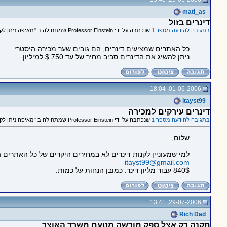
mati_as
דינרים בזול
בתגובה להודעה מספר 1
שנכתבה על ידי Professor Einstein שמתחילה ב "מאיפה ניתן לקנות דינר עירקי?"
כל האתרים שמציעים דינרים, הם גובים שער מכירה היסטרי
ניתן להשיג את הדינרים סביב מחיר של עד 750 $ למיליון
01-06-2006, 18:04
itayst99
דינרים עירקים למכירה
בתגובה להודעה מספר 1
שנכתבה על ידי Professor Einstein שמתחילה ב "מאיפה ניתן לקנות דינר עירקי?"
שלום,
למי שמעוניין לקנות דינרים לא במחירים היקרים של כל האתרים ה
itayst99@gmail.com
840$ עבור מליון דינר. כמובן הנחות על כמות.
29-07-2006, 13:41
Rich Dad
תקנה רק אצל ספק מורשה מטעם משרד האוצר