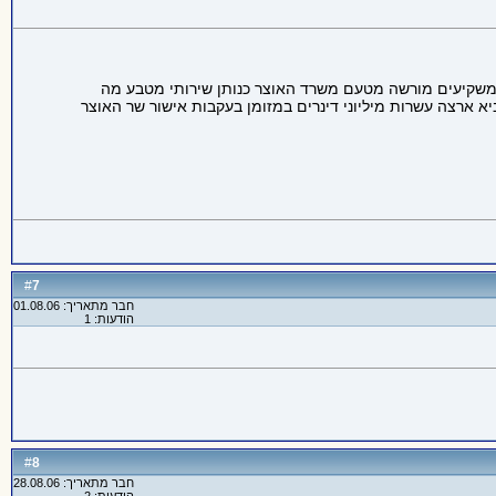
ת כנגש שטרות. בית המשקיעים מורשה מטעם משרד האוצר כנותן שירותי מטבע מה
נה. בית המשקיעים אפילו פורסם במוסף הכלכלה של ידיעות אחרונות ביום חמישי האחרון 27/7/06 לאחר שהביא ארצה עשרות מיליוני דינרים במזומן בעקבות אישור שר האוצר
7
#
חבר מתאריך: 01.08.06
הודעות: 1
8
#
חבר מתאריך: 28.08.06