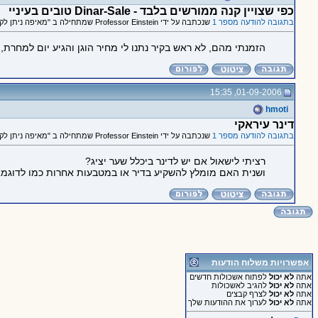
כפי שצויין קנה ממורשים בלבד - Dinar-Sale טובים בעיניי
בתגובה להודעה מספר 1
שנכתבה על ידי Professor Einstein שמתחילה ב "מאיפה ניתן לקנות דינר עירקי?"
הזמנתי מהם, לא ראש בקיר נתנו לי מחיר הוגן והגיע יום למחר
01-09-2006, 15:35
hmoti
דינר עיראקי
בתגובה להודעה מספר 1
שנכתבה על ידי Professor Einstein שמתחילה ב "מאיפה ניתן לקנות דינר עירקי?"
רציתי לישאול אם יש לדינר ביכלל שער יציג?
ושנית האם מומלץ להשקיע בדיר או במטבעות אחרות כמו לדוגמ
אפשרויות משלוח הודעות
אתה
לא יכול
לפתוח אשכולות חדשים
אתה
לא יכול
להגיב לאשכולות
אתה
לא יכול
לצרף קבצים
אתה
לא יכול
לערוך את ההודעות שלך