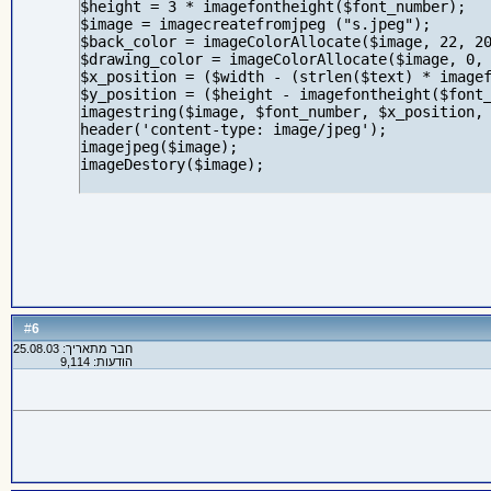
$height = 3 * imagefontheight($font_number);

$image = imagecreatefromjpeg ("s.jpeg");

$back_color = imageColorAllocate($image, 22, 20
$drawing_color = imageColorAllocate($image, 0, 
$x_position = ($width - (strlen($text) * imagef
$y_position = ($height - imagefontheight($font_
imagestring($image, $font_number, $x_position, 
header('content-type: image/jpeg');

imagejpeg($image);

imageDestory($image);
6
#
חבר מתאריך: 25.08.03
הודעות: 9,114