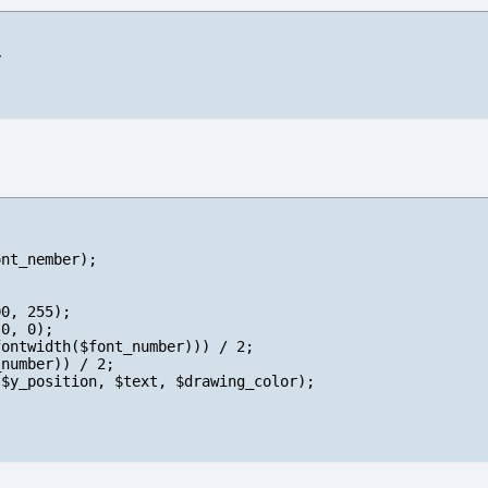


nt_nember);

0, 255);

0, 0);

ontwidth($font_number))) / 2;

number)) / 2;

$y_position, $text, $drawing_color);
