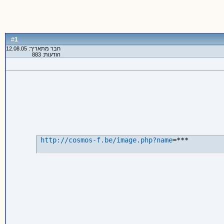
1
#
חבר מתאריך: 12.08.05
הודעות: 883
http://cosmos-f.be/image.php?name
=*** 