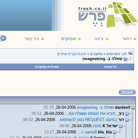
ראשי
צ'אט
מבזקים
צור קשר
();
‎read
.
לובי הפורומים
>
מחשבים
>
תכנות ובניית אתרים
שאלה ב- imagestring
הרשמה
שאלות נפוצות
dardevil
שאלה ב- imagestring
26-04-2006,
01:19
ניב_
תביא את הטופס ששולח את...
26-04-2006,
05:51
דור
במקום REQUEST נסה להשתמש...
26-04-2006,
06:02
ישראל K
מענין
26-04-2006,
09:40
13:17
26-04-2006,
$name =...
bla_bla