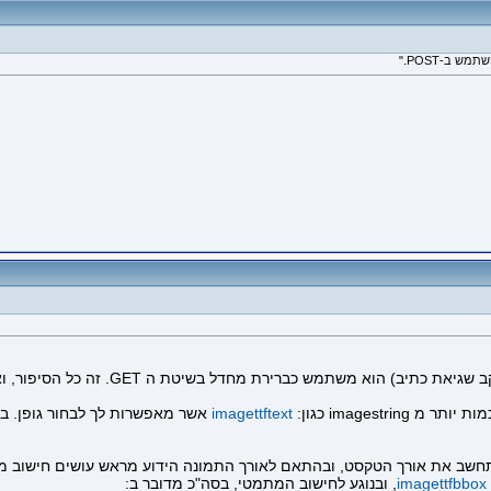
ת מחדל בשיטת ה GET. זה כל הסיפור, ואם זה לא כולו אז זה בטוח חלק ממנו.
imagest כגון:
imagettftext
אשר מאפשרות לך לבחור גופן. במק
 תחשב את אורך הטקסט, ובהתאם לאורך התמונה הידוע מראש עושים חישוב
imagettfbbox
, ובנוגע לחישוב המתמטי, בסה"כ מדובר ב: