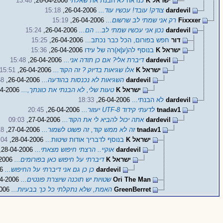
ישראל K
כנראה לא הבנת את שאלתי
26-04-2006,
13:48
dardevil
צודק! עובד! עכשיו עוד...
26-04-2006,
15:18
Fixxxer
רק אני שמתי לב שרשום...
26-04-2006,
15:19
dardevil
נכון אני עכשיו שמתי לב... הם...
26-04-2006,
15:24
דור
חפש בפורום, הכל כבר נכתב...
26-04-2006,
15:25
ישראל K
בנוסף לה(ע|א)רה של עידו
26-04-2006,
15:36
dardevil
דיברת אלי? אם כן תודה אני...
26-04-2006,
15:48
ישראל K
אלו שגיאות בדיוק ? זה הקוד...
26-04-2006,
15:51
dardevil
השגיאות לא נכנסות בהודעה...
26-04-2006,
58
ישראל K
טעות שלי, לא הבנתי את כוונתך,...
26-04-2006,
dardevil
לא הבנתי...
26-04-2006,
18:33
tnadav1
לדעתי קידוד UTF-8 יעזור...
26-04-2006,
20:45
dardevil
אתה יכול להביא לי את הקוד...
27-04-2006,
09:03
tnadav1
זה לא ממש קוד, זה פשוט לשמור...
27-04-2006,
18
ישראל K
בנוסף לדבריך אודות שיטות...
28-04-2006,
:04
dardevil
אוקיי.. הרצתי חיפוש מצאתי...
28-04-2006,
ישראל K
דיברתי על חיפוש כאן בפורומים...
29-04-2006,
dardevil
כן כן גם אני דיברתי על החיפוש...
29-04-2006,
Ori The Man
שטויות יש תוכנה שיוצרת פונטים...
28-04-2006,
GreenBerret
האמת, שלא נתקלתי כל כך בבעיות...
28-04-2006,