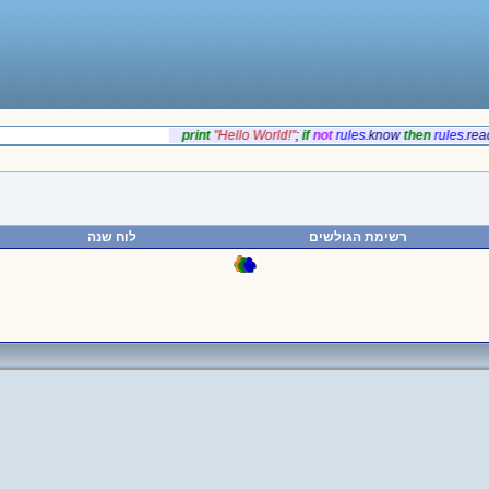
‎print
‎"Hello World!"
;
if‎
‎not
rules
.
‎know
‎then
rules
רשימת הגולשים
לוח שנה