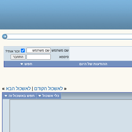
שם משתמש
זכור אותי?
סיסמא
ההודעות של היום
חפש
«
לאשכול הקודם
|
לאשכול הבא
»
כלי אשכול
חפש באשכול זה