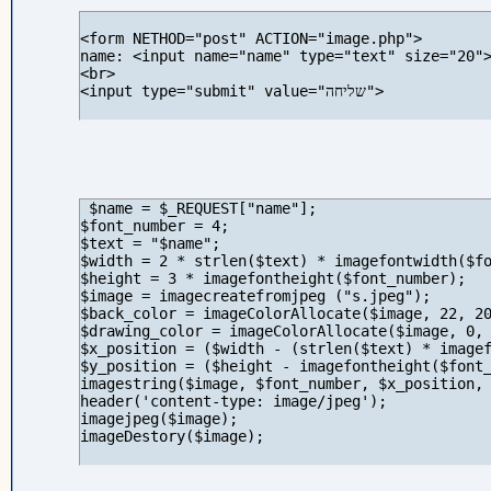
<form NETHOD="post" ACTION="image.php">

name: <input name="name" type="text" size="20">
<br>

<input type="submit" value="שליחה">
 $name = $_REQUEST["name"];

$font_number = 4;

$text = "$name";

$width = 2 * strlen($text) * imagefontwidth($fo
$height = 3 * imagefontheight($font_number);

$image = imagecreatefromjpeg ("s.jpeg");

$back_color = imageColorAllocate($image, 22, 20
$drawing_color = imageColorAllocate($image, 0, 
$x_position = ($width - (strlen($text) * imagef
$y_position = ($height - imagefontheight($font_
imagestring($image, $font_number, $x_position, 
header('content-type: image/jpeg');

imagejpeg($image);

imageDestory($image); 