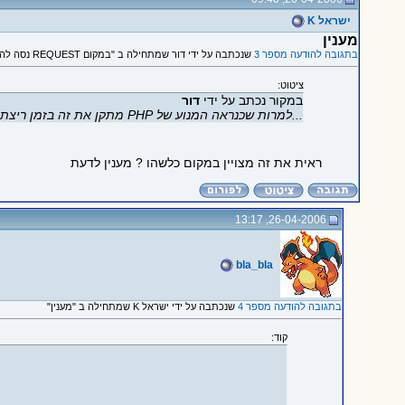
ישראל K
מענין
בתגובה להודעה מספר 3
שנכתבה על ידי דור שמתחילה ב "במקום REQUEST נסה להשתמש ב-POST."
ציטוט:
במקור נכתב על ידי
דור
...למרות שכנראה המנוע של PHP מתקן את זה בזמן ריצת הקוד...
ראית את זה מצויין במקום כלשהו ? מענין לדעת
26-04-2006, 13:17
bla_bla
בתגובה להודעה מספר 4
שנכתבה על ידי ישראל K שמתחילה ב "מענין"
קוד: