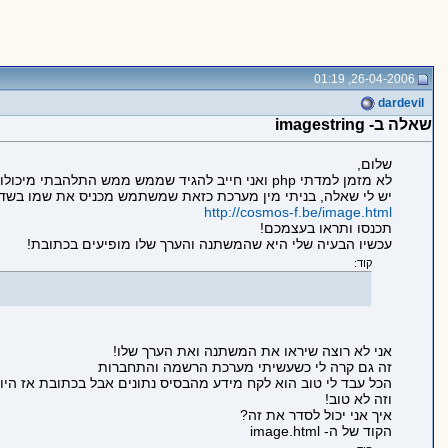
26-04-2006, 01:19
dardevil
שאלה ב- imagestring
שלום,
לא מזמן למדתי php ואני חייב להגיד שממש ממש התלהבתי מיכולות השפה!
יש לי שאלה, בניתי מין מערכת כזאת שמשתמש מכניס את שמו בשד
http://cosmos-f.be/image.html
תכנסו ותראו בעצמכם!
עכשיו הבעיה שלי היא שהמשתנה והערך שלו מופיעים בכתובת!
קוד:
אני לא רוצה שיראו את המשתנה ואת הערך שלו!
זה גם קרה לי כשעשיתי מערכת הרשמה והתחברות
הכל עבד לי טוב הוא לקח מידע מהבסיס נתונים אבל בכתובת אז היו רואים ername=blablabla&password=123456
וזה לא טוב!
איך אני יכול לסדר את זה?
הקוד של ה- image.html