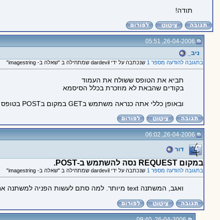
תודה!
26-04-2006, 05:51
ניב_
בתגובה להודעה מספר 1
שנכתבה על ידי dardevil שמתחילה ב "שאלה ב- imagestring"
תביא את הטופס ששולח את העמוד
בקודים שהבאת לא מוזכרת בכלל הסיסמא
ובאופן כללי אתה כנראה משתמש בGET במקום בPOST בטופס התחברות
26-04-2006, 06:02
דור
במקום REQUEST נסה להשתמש ב-POST.
בתגובה להודעה מספר 1
שנכתבה על ידי dardevil שמתחילה ב "שאלה ב- imagestring"
ואגב, המשתנה text מיותר. למה סתם לעשות הפניה למשתנה אחר? (למרות שכנראה המנוע של PHP מתקן את זה בזמן ריצת הקוד, זה עדיין גוזל כמה מילי-שניות מיותרות
26-04-2006, 09:40