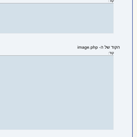
קוד:
הקוד של ה- image.php
קוד: