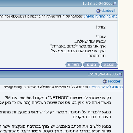
26-04-2006, 15:18
dardevil
בתגובה להודעה מספר 3
שנכתבה על ידי דור שמתחילה ב "במקום REQUEST נסה להשתמש ב-POST."
צודק!
עובד!
עכשיו עוד שאלה...
איך אני מאפשר לכתוב בעברית?
ואיך אני שם את הכתב באמצע?
תודהההה
26-04-2006, 15:19
Fixxxer
בתגובה להודעה מספר 1
שנכתבה על ידי dardevil שמתחילה ב "שאלה ב- imagestring"
רק אני שמתי לב שרשום "NETHOD" במקום method, עם M?
כאשר אתה לא מזין בטופס את שיטת השליחה (מה שנוצר כאן עקב שגיאת כתיב) הוא משתמש כבריר
בנוגע לעברית על תמונה, אפשרי רק ע"י שימוש בפונקציות מתוחכמות יותר מ ring
העברית ברוב המקרים.
בנוגע ללשים את הכתב באמצע, יש צורך בכתיבת פונקציה אשר
שהוא יופיע במרכז התמונה. אורך טקסט אפשר לקבל מהפונקציה