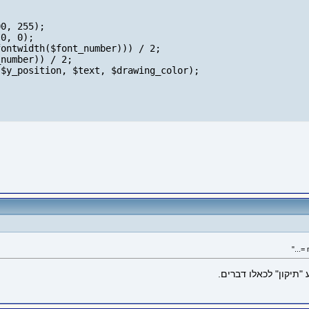
0, 255);

0, 0);

ontwidth($font_number))) / 2;

number)) / 2;

$y_position, $text, $drawing_color);
