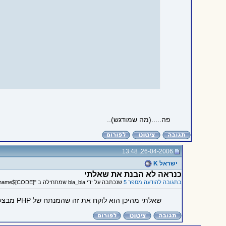
פה.....(מה שמודגש)..
26-04-2006, 13:48
ישראל K
כנראה לא הבנת את שאלתי
בתגובה להודעה מספר 5
שנכתבה על ידי bla_bla שמתחילה ב "[CODE]$name =..."
שאלתי מהיכן הוא לוקח את זה שהמנתח של PHP מבצע "תיקון" לכאלו דברים.