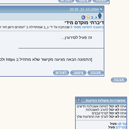
31-10-2004, 20:35
ג_ב
דיברתי מוקדם מידי
בתגובה להודעה מספר 5
שנכתבה על ידי ג_ב שמתחילה ב "הפורום הישן חזר ל
זה פעיל לסירוגין...
_____________________________________
[התמונה הבאה מגיעה מקישור שלא מתחיל ב https ולכן לא הוטמעה בדף כדי לשמור על https תקין:
אפשרויות משלוח הודעות
אתה
לא יכול
לפתוח אשכולות חדשים
אתה
לא יכול
להגיב לאשכולות
אתה
לא יכול
לצרף קבצים
אתה
לא יכול
לערוך את ההודעות שלך
קוד vB
פעיל
סמיילים
פעיל