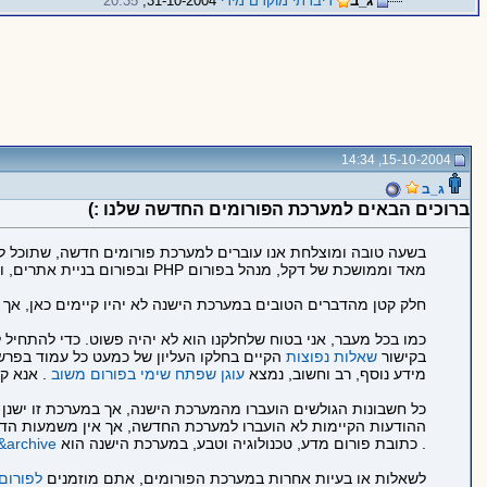
ג_ב
דיברתי מוקדם מידי
31-10-2004,
20:35
15-10-2004, 14:34
ג_ב
ברוכים הבאים למערכת הפורומים החדשה שלנו :)
בשעה טובה ומוצלחת אנו עוברים למערכת פורומים חדשה, שתוכל לפ
מאד וממושכת של דקל, מנהל בפורום PHP ובפורום בניית אתרים, ושל שימי.
חלק קטן מהדברים הטובים במערכת הישנה לא יהיו קיימים כאן, אך ב
כמו בכל מעבר, אני בטוח שלחלקנו הוא לא יהיה פשוט. כדי להתחי
בקישור
שאלות נפוצות
הקיים בחלקו העליון של כמעט כל עמוד בפרש
מידע נוסף, רב וחשוב, נמצא
עוגן שפתח שימי בפורום משוב
. אנא קר
כל חשבונות הגולשים הועברו מהמערכת הישנה, אך במערכת זו ישנן
ההודעות הקיימות לא הועברו למערכת החדשה, אך אין משמעות הדב
. כתובת פורום מדע, טכנולוגיה וטבע, במערכת הישנה הוא
&archive=
לשאלות או בעיות אחרות במערכת הפורומים, אתם מוזמנים
לפורום