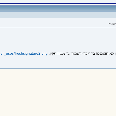
פעול"
other_uses/freshsignature2.png