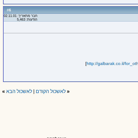
6
#
חבר מתאריך: 02.11.01
הודעות: 5,463
]
http://galbarak.co.il/for_
«
לאשכול הקודם
|
לאשכול הבא
»