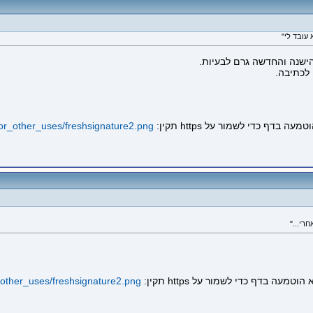
ישנה והחדשה גרם לבעיות.
לכתיבה.
l/for_other_uses/freshsignature2.png
רי..."
or_other_uses/freshsignature2.png