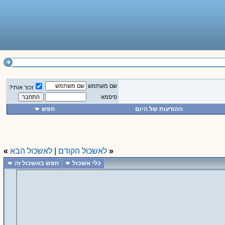
שם משתמש
זכור אותי?
סיסמא
ההודעות של היום
חפש
«
לאשכול הקודם
|
לאשכול הבא
»
כלי אשכול
חפש באשכול זה