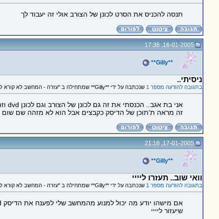
תנסה להכניס את הסרט לכונן של הצורב אולי זה יעבוד לך
16-01-2005, 17:36
**Gilly**
ניסיתי..
בתגובה להודעה מספר 1
שנכתבה על ידי **Gilly** שמתחילה ב "עזרה - המחשב לא קורא לי vcd.."
אני בת אגב.. הכנסתי את זה גם לכונן של הצורב וגם לכונן dvd וזה לא עובד בשניהם..
זה מראה ת'תוכן של הדיסק כקבצים אבל הוא לא מזהה שם שום ק
17-01-2005, 21:16
**Gilly**
וואי שוב.. תעזרו ליייי
בתגובה להודעה מספר 1
שנכתבה על ידי **Gilly** שמתחילה ב "עזרה - המחשב לא קורא לי vcd.."
אם מישהו יודע מה יכול למנוע מהמחשב שלי לפענח את הדיסק vcd
שיעזור ליייי