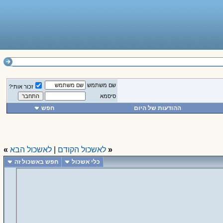
שם משתמש
זכור אותי?
סיסמא
ההודעות של היום
חפש
«
לאשכול הקודם
|
לאשכול הבא
»
כלי אשכול
חפש באשכול זה