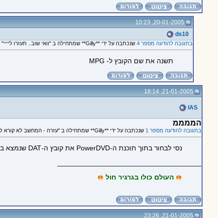
20-01-2005, 10:23
ds10
בתגובה להודעה מספר 4
שנכתבה על ידי **Gilly** שמתחילה ב "וואי שוב.. תעזרו ליייי"
תשנה את שם הקובץ ל- MPG
21-01-2005, 18:14
IAS
הממממ
בתגובה להודעה מספר 1
שנכתבה על ידי **Gilly** שמתחילה ב "עזרה - המחשב לא קורא לי vcd.."
נסי לבחור בתוך תוכנת ה-PowerDVD את קובץ ה-DAT שנמצא בתיקיית MPEGAV ע"ג ה-VCD שלך.
_____________________________________
העולם כולו בגרגיר חול
21-01-2005, 23:26