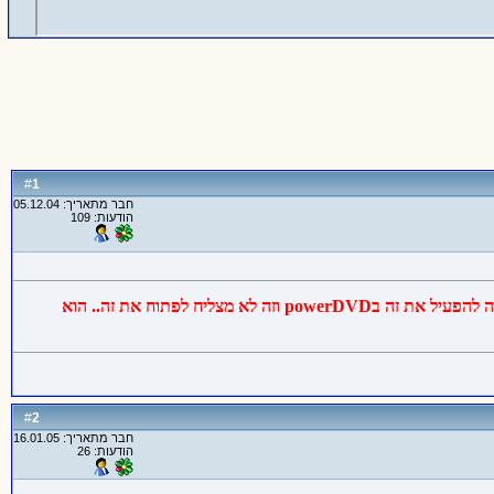
1
#
חבר מתאריך: 05.12.04
הודעות: 109
תעזרו לי אנשים.. צרבתי כמה סרטים מסוג avi בתור vcd בnero 6.0.0.28 ממ.. אני מכניסה ת'דיסק למחשב וזה פשוט לא עובד.. כאילו אני מנסה להפעיל את זה בpowerDVD וזה לא מצליח לפתוח את זה.. הוא
2
#
חבר מתאריך: 16.01.05
הודעות: 26