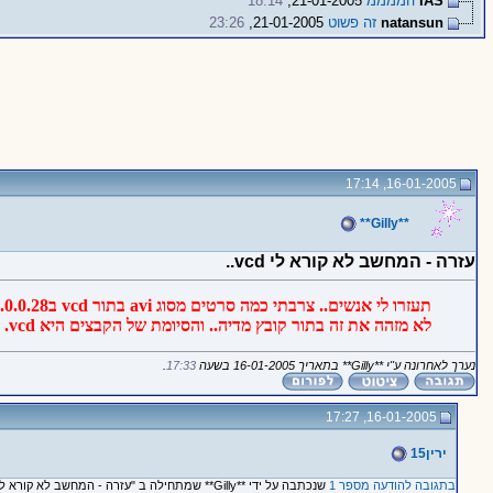
IAS
הממממ
21-01-2005,
18:14
natansun
זה פשוט
21-01-2005,
23:26
16-01-2005, 17:14
**Gilly**
עזרה - המחשב לא קורא לי vcd..
לא מזהה את זה בתור קובץ מדיה.. והסיומת של הקבצים היא vcd. אם למישהו יש מושג איך לעזור לי תודה מראש ;)
נערך לאחרונה ע"י **Gilly** בתאריך 16-01-2005 בשעה
17:33
.
16-01-2005, 17:27
ירין15
בתגובה להודעה מספר 1
שנכתבה על ידי **Gilly** שמתחילה ב "עזרה - המחשב לא קורא לי vcd.."