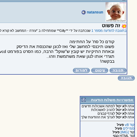
natansun
זה פשוט
בתגובה להודעה מספר 1
שנכתבה על ידי **Gilly** שמתחילה ב "עזרה - המחשב לא קורא לי vcd.."
קודם כל סח' על החתימה
פשוט תיכנסי למחשב שלי ואז לכונן שהכנסת את הדיסק
ובאחת התיקיות יש קובץ ש"שוקל" הרבה, כמו הסרט בפורמט vcd
תגררי אותו לנגן שאת משתמשת וזהו..
בבקשה!
אפשרויות משלוח הודעות
אתה
לא יכול
לפתוח אשכולות חדשים
אתה
לא יכול
להגיב לאשכולות
אתה
לא יכול
לצרף קבצים
אתה
לא יכול
לערוך את ההודעות שלך
קוד vB
פעיל
סמיילים
פעיל
קוד
[IMG]
פעיל
קוד HTML
כבוי