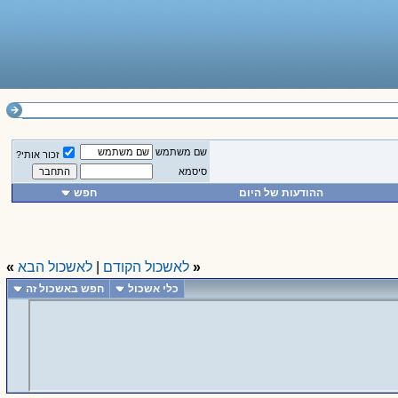
שם משתמש
זכור אותי?
סיסמא
ההודעות של היום
חפש
«
לאשכול הקודם
|
לאשכול הבא
»
כלי אשכול
חפש באשכול זה