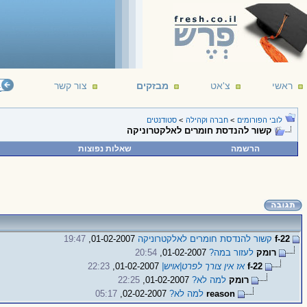
ראשי
צ'אט
מבזקים
צור קשר
"ונדמה לי ב
לובי הפורומים
>
חברה וקהילה
>
סטודנטים
קשור להנדסת חומרים לאלקטרוניקה
הרשמה
שאלות נפוצות
f-22
קשור להנדסת חומרים לאלקטרוניקה
01-02-2007,
19:47
רומק
לעזור במה?
01-02-2007,
20:54
f-22
אז אין צורך לפרט|אויש|
01-02-2007,
22:23
רומק
למה לא?
01-02-2007,
22:25
reason
למה לא?
02-02-2007,
05:17