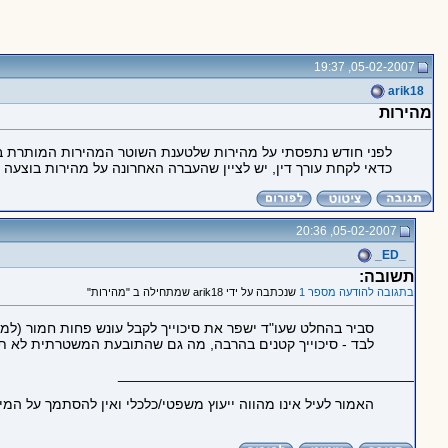
05-02-2007, 19:37
arik18
מהירות
כדאי לקחת עורך דין, יש לציין שהעברה האחרונה על מהירות בוצעה בשנת 2004. אודה לתשובתך המהירה בשל דחיפות העניין, אני עובד על רכב של העבודה וזהו בעצם מק
05-02-2007, 20:36
_ED_
תשובה:
בתגובה להודעה מספר 1
שנכתבה על ידי arik18 שמתחילה ב "מהירות"
סביר בהחלט שעו"ד ישפר את סיכוייך לקבל עונש פחות חמור (למש
לבד - סיכוייך קטנים בהרבה, מה גם שהתובעת המשטרתית לא תט
_____________________________________
האמור לעיל אינו מהווה ייעוץ משפטי/כלכלי ואין להסתמך על המ