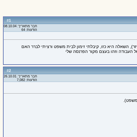
1
#
חבר מתאריך: 08.10.04
הודעות: 64
היא 90 קמ"ש ולטענתו אני נסעתי 136 קמ"ש (התפיסה על ידי אקדח לייזר), השאלה היא כזו, קיבלתי זימון לבית משפט ורציתי לברר האם
2
#
חבר מתאריך: 26.10.01
הודעות: 7,082
משפט).