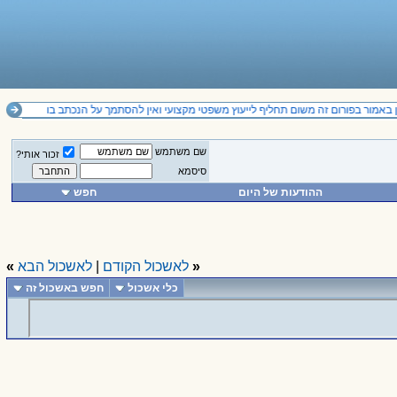
באמור בפורום זה משום תחליף לייעוץ משפטי מקצועי ואין להסתמך על הנכתב בו
שם משתמש
זכור אותי?
סיסמא
ההודעות של היום
חפש
«
לאשכול הקודם
|
לאשכול הבא
»
כלי אשכול
חפש באשכול זה