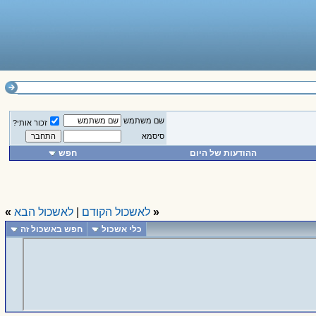
שם משתמש
זכור אותי?
סיסמא
ההודעות של היום
חפש
«
לאשכול הקודם
|
לאשכול הבא
»
כלי אשכול
חפש באשכול זה