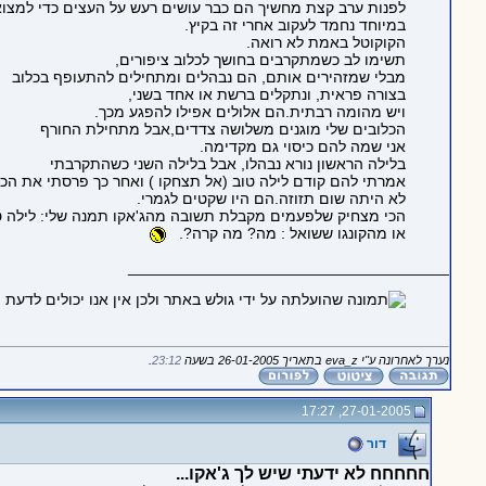
לפנות ערב קצת מחשיך הם כבר עושים רעש על העצים כדי למצו
במיוחד נחמד לעקוב אחרי זה בקיץ.
הקוקוטל באמת לא רואה.
תשימו לב כשמתקרבים בחושך לכלוב ציפורים,
מבלי שמזהירים אותם, הם נבהלים ומתחילים להתעופף בכלוב
בצורה פראית, ונתקלים ברשת או אחד בשני,
ויש מהומה רבתית.הם אלולים אפילו להפגע מכך.
הכלובים שלי מוגנים משלושה צדדים,אבל מתחילת החורף
אני שמה להם כיסוי גם מקדימה.
בלילה הראשון נורא נבהלו, אבל בלילה השני כשהתקרבתי
אמרתי להם קודם לילה טוב (אל תצחקו ) ואחר כך פרסתי את הכיס
לא היתה שום תזוזה.הם היו שקטים לגמרי.
הכי מצחיק שלפעמים מקבלת תשובה מהג'אקו תמנה שלי: לילה ט
או מהקונגו ששואל : מה? מה קרה?.
_____________________________________
נערך לאחרונה ע"י eva_z בתאריך 26-01-2005 בשעה
23:12
.
27-01-2005, 17:27
דור
חחחחח לא ידעתי שיש לך ג'אקו...