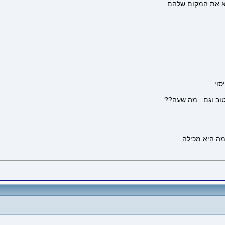
א את המקום שלהם.
וי.
וב.וגם : מה שעה??