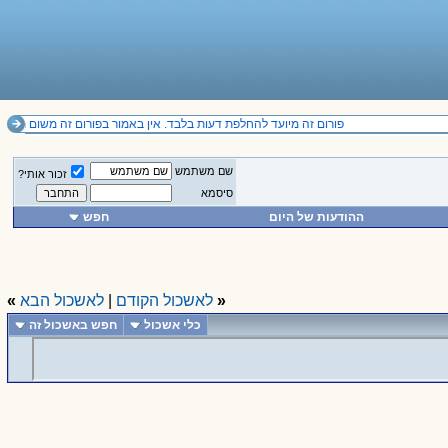
פורום זה מיועד להחלפת דעות בלבד. אין באמור בפורום זה משום תחליף לייעוץ מקצועי ואין להסתמך על הנכתב בו. 
שם משתמש
זכור אותי?
סיסמא
ההודעות של היום
חפש
«
לאשכול הקודם
|
לאשכול הבא
»
כלי אשכול
חפש באשכול זה