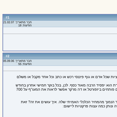
1
#
חבר מתאריך: 21.02.07
הודעות: 18
2
#
חבר מתאריך: 05.09.06
הודעות: 55
ציות שכל אדם או גוף פיננסי רכש או כתב וכל אחד מקבל או משלם
ת הוא יפסיד הרבה מאוד כסף. לכן, בכל בוקר חמישי אחרון בחודש
אנו עדים למחזור ענק במסחר כשבזמן הטרום מסחר (המסחר מתחיל בד"כ 9:45 והטרום ב-8:30) יש ביקושים או היצעים מטורפים ולפעמים אם פותחים ביזפורטל או דה מרקר אפשר לראות את המעו"ף על 700
הנמוך מהמחיר הכלכלי האמיתי שלה. איך עושים את זה? זאת
ונותן כמה עצות פרקטיות ליישום: