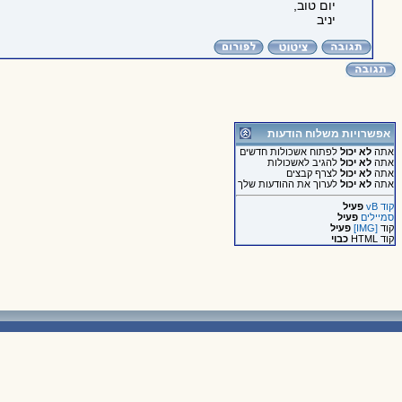
יום טוב,
יניב
אפשרויות משלוח הודעות
אתה
לא יכול
לפתוח אשכולות חדשים
אתה
לא יכול
להגיב לאשכולות
אתה
לא יכול
לצרף קבצים
אתה
לא יכול
לערוך את ההודעות שלך
קוד vB
פעיל
סמיילים
פעיל
קוד
[IMG]
פעיל
קוד HTML
כבוי