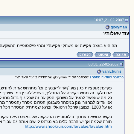
21-02-2007, 16:07
gloryman
עוד שאלות?
מה היא בעצם פקיעה או משחקי פקיעה? ומהי פילוסופיית ההשקעה
22-02-2007, 08:31
yaniv.kunis
בתגובה להודעה מספר 1
שנכתבה על ידי gloryman שמתחילה ב "עוד שאלות?"
פקיעת אופציות כגון מעו"ף/דולר/בנקים וכו' מתרחש אחת לחודש.
את חלקו. זה ממש בקצרה על התהליך, בשביל להבין כמו שצריך י
כל מה שאפשר להגיד על משחקי הפקיעה זה שכל גוף גדול מחזיק א
או על 1200, כמובן שהכל וירטואלי וברגע שמתחיל המסחר הכל חוזר למצב "נורמלי".
בקשר לנושא האחרון, פילוסופיית ההשקעה של באפט היא השקעת
תורה שלמה אך יש הרבה כלים באינטרנט ליישם אותה גם עבור אד
http://www.shookrun.com/fa/value/favalue.htm