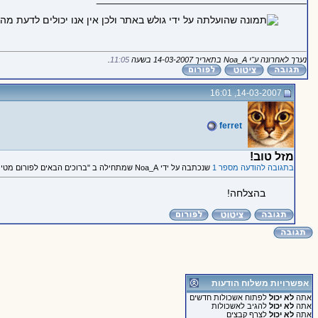
נערך לאחרונה ע"י Noa_A בתאריך 14-03-2007 בשעה
11:05
.
14-03-2007, 16:01
ferret
מזל טוב!
בתגובה להודעה מספר 1
שנכתבה על ידי Noa_A שמתחילה ב "ברוכים הבאים לפורום מטיילים ותרמילאים!"
בהצלחה!
אפשרויות משלוח הודעות
אתה
לא יכול
לפתוח אשכולות חדשים
אתה
לא יכול
להגיב לאשכולות
אתה
לא יכול
לצרף קבצים