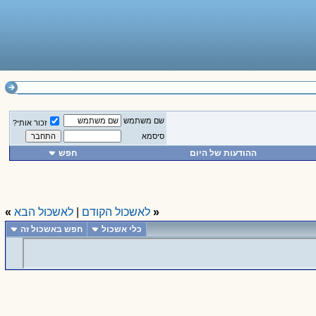
שם משתמש
זכור אותי?
סיסמא
ההודעות של היום
חפש
«
לאשכול הקודם
|
לאשכול הבא
»
כלי אשכול
חפש באשכול זה