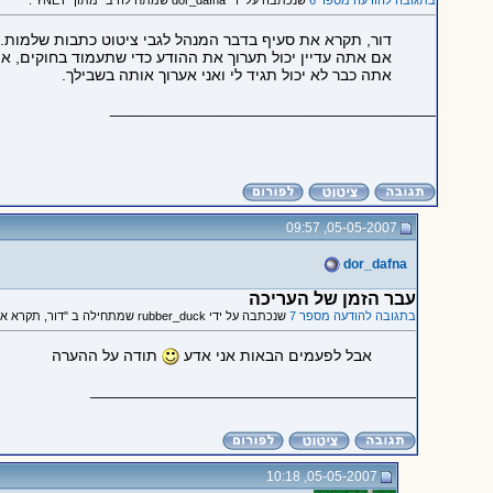
בתגובה להודעה מספר 6
שנכתבה על ידי dor_dafna שמתחילה ב "מתוך YNET :"
דור, תקרא את סעיף בדבר המנהל לגבי ציטוט כתבות שלמות.
אם אתה עדיין יכול תערוך את ההודע כדי שתעמוד בחוקים, א
אתה כבר לא יכול תגיד לי ואני אערוך אותה בשבילך.
_____________________________________
05-05-2007, 09:57
dor_dafna
עבר הזמן של העריכה
בתגובה להודעה מספר 7
שנכתבה על ידי rubber_duck שמתחילה ב "דור, תקרא את סעיף בדבר המנהל..."
אבל לפעמים הבאות אני אדע
תודה על ההערה
_____________________________________
05-05-2007, 10:18