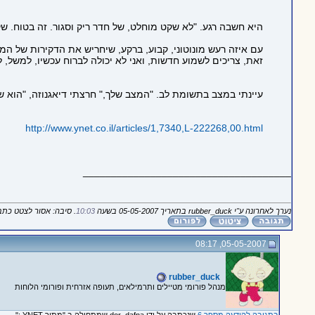
היא חשבה רגע. "לא שקט מוחלט, של חדר ריק וסגור. זה בטוח. שק
עם איזה רעש מונוטוני, קבוע, ברקע, שיחריש את הדקירות של המ
זאת, צריכים לשמוע חדשות, ואני לא יכולה לברוח עכשיו, למשל,
עיינתי במצב בתשומת לב. "המצב שלך," חרצתי דיאגנוזה, "הוא ש
http://www.ynet.co.il/articles/1,7340,L-222268,00.html
_____________________________________
נערך לאחרונה ע"י rubber_duck בתאריך 05-05-2007 בשעה
10:03
. סיבה: אסור לצטט כת
05-05-2007, 08:17
rubber_duck
מנהל פורומי מטיילים ותרמילאים, תעופה אזרחית ופורומי הלוחות