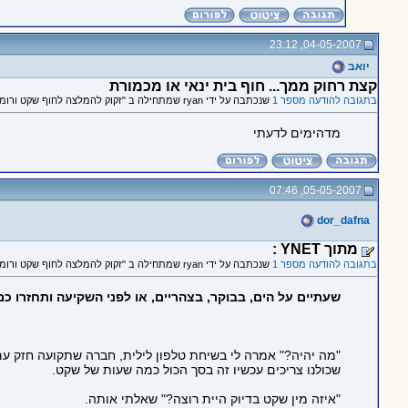
04-05-2007, 23:12
יואב
קצת רחוק ממך... חוף בית ינאי או מכמורת
בתגובה להודעה מספר 1
שנכתבה על ידי ryan שמתחילה ב "זקוק להמלצה לחוף שקט ורומנטי"
מדהימים לדעתי
05-05-2007, 07:46
dor_dafna
מתוך YNET :
בתגובה להודעה מספר 1
שנכתבה על ידי ryan שמתחילה ב "זקוק להמלצה לחוף שקט ורומנטי"
שעתיים על הים, בבוקר, בצהריים, או לפני השקיעה ותחזרו כ
"מה יהיה?" אמרה לי בשיחת טלפון לילית, חברה שתקועה חזק ע
שכולנו צריכים עכשיו זה בסך הכול כמה שעות של שקט.
"איזה מין שקט בדיוק היית רוצה?" שאלתי אותה.