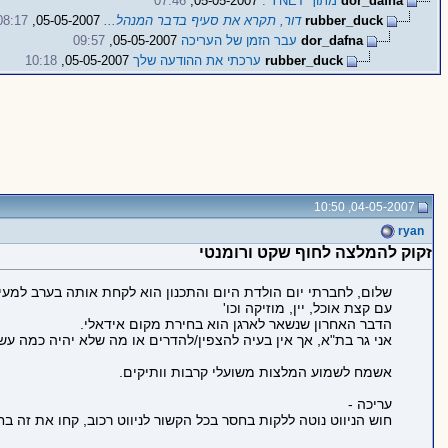
dor_dafna
מתוך YNET :
05-05-2007,
07:46
rubber_duck
דור, תקרא את סעיף בדבר המנהל...
05-05-2007,
08:17
dor_dafna
עבר הזמן של העריכה
05-05-2007,
09:57
rubber_duck
ערכתי את ההודעה שלך
05-05-2007,
10:18
04-05-2007, 10:50
ryan
זקוק להמלצה לחוף שקט ורומנטי
שלום, לחברתי יום הולדת היום והתכנון הוא לקחת אותה בערב למעין '
עם קצת אוכל, יין, מוזיקה וכו'
הדבר האחרון שנשאר לארגן הוא בחירת מקום אידאלי.
אני גר בת"א, אך אין בעיה להצפין/להדרים או מה שלא יהיה כמה עש
אשמח לשמוע המלצות משועלי קרבות וותיקים.
עריכה -
חוש הניווט נוטה ללקות בחסר בכל הקשור לניווט רכוב, קחו את זה בחש