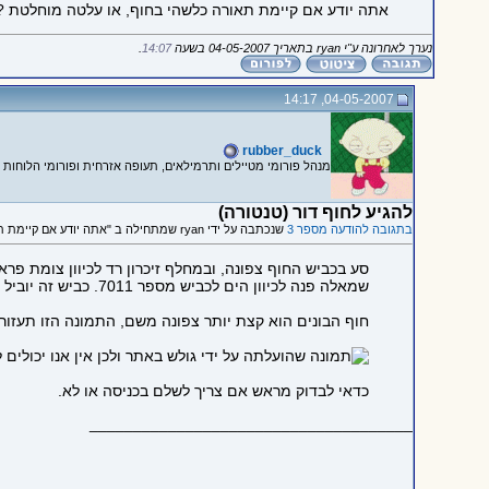
אתה יודע אם קיימת תאורה כלשהי בחוף, או עלטה מוחלטת ?
נערך לאחרונה ע"י ryan בתאריך 04-05-2007 בשעה
14:07
.
04-05-2007, 14:17
rubber_duck
מנהל פורומי מטיילים ותרמילאים, תעופה אזרחית ופורומי הלוחות
להגיע לחוף דור (טנטורה)
בתגובה להודעה מספר 3
שנכתבה על ידי ryan שמתחילה ב "אתה יודע אם קיימת תאורה כלשהי..."
סע בכביש החוף צפונה, ובמחלף זיכרון רד
לכיוון צומת פר
שמאלה פנה לכיוון הים
לכביש מספר 7011. כביש זה יוביל אותך עד לחוף.
חוף הבונים הוא קצת יותר צפונה משם, התמונה הזו תעזו
כדאי לבדוק מראש אם צריך לשלם בכניסה או לא.
_____________________________________