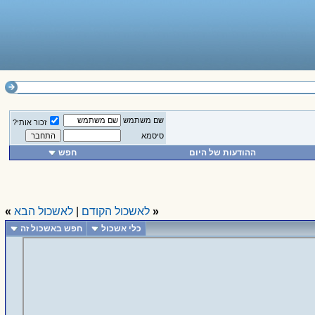
שם משתמש
זכור אותי?
סיסמא
ההודעות של היום
חפש
«
לאשכול הקודם
|
לאשכול הבא
»
כלי אשכול
חפש באשכול זה