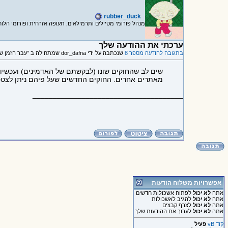
rubber_duck
מנהל פורומי מטיילים ותרמילאים, תעופה אזרחית ופורומי הלוח
ערכתי את ההודעה שלך
בתגובה להודעה מספר 8
שנכתבה על ידי dor_dafna שמתחילה ב "עבר הזמן של העריכה"
שים לב שהחוקים שונו (לבקשתם של האדמינים) ועכשיו
מאתרים אחרים. החוקים החדשים שעל פיהם ניתן לצטט
_____________________________________
אפשרויות משלוח הודעות
אתה
לא יכול
לפתוח אשכולות חדשים
אתה
לא יכול
להגיב לאשכולות
אתה
לא יכול
לצרף קבצים
אתה
לא יכול
לערוך את ההודעות שלך
קוד vB
פעיל