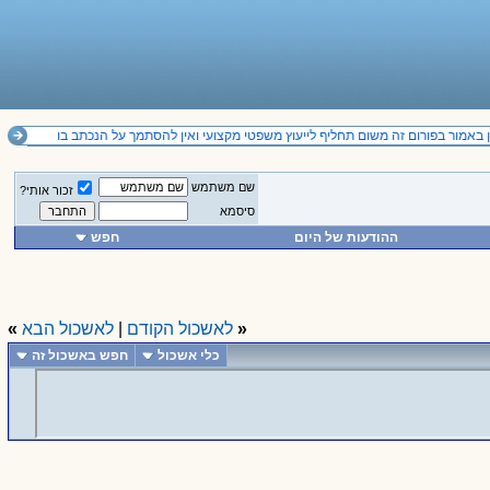
באמור בפורום זה משום תחליף לייעוץ משפטי מקצועי ואין להסתמך על הנכתב בו
שם משתמש
זכור אותי?
סיסמא
ההודעות של היום
חפש
«
לאשכול הקודם
|
לאשכול הבא
»
כלי אשכול
חפש באשכול זה