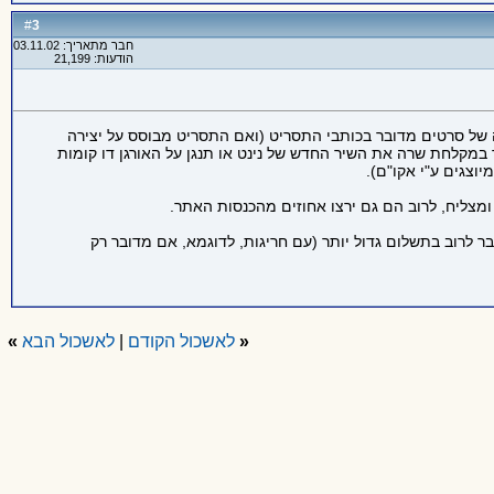
3
#
חבר מתאריך: 03.11.02
הודעות: 21,199
רה של סרטים מדובר בכותבי התסריט (ואם התסריט מבוסס על יצירה
 במקלחת שרה את השיר החדש של נינט או תנגן על האורגן דו קומות
וצגים ע"י אקו"ם).
מצליח, לרוב הם גם ירצו אחוזים מהכנסות האתר.
בר לרוב בתשלום גדול יותר (עם חריגות, לדוגמא, אם מדובר רק
«
לאשכול הקודם
|
לאשכול הבא
»