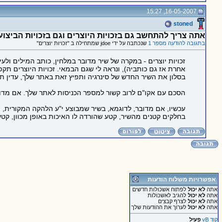
16-05-2007, 15:27
stoned
אתה צריך להתחשב גם בזכויות היוצרים וגם בזכויות הביצוע.
בתגובה להודעה מספר 1
שנכתבה על ידי jdoe שמתחילה ב "זכויות יוצרים"
זכויות יוצרים - במקרה של שיר מדובר במלחין, כותב המילים ול
אחרת אז גם כותביה), ונראה לי שגם הבמאי. זכויות היוצרים ת
בסלון את השיר החדש של סינרגיה ותפיץ זאת באתר שלך, עדין תאל
הסכם עם אקו"ם לרוב קשור למספר הכניסות לאתר שלך. אם מדובר
עכשיו, אם מדובר, לדוגמא, בשיר שמבוצע י"ע הלהקה המקורית, יש
בחלקים קטנים מהשיר, קטע שהורדה לו האיכות באופן מכוון, קטע
אפשרויות משלוח הודעות
אתה
לא יכול
לפתוח אשכולות חדשים
אתה
לא יכול
להגיב לאשכולות
אתה
לא יכול
לצרף קבצים
אתה
לא יכול
לערוך את ההודעות שלך
קוד vB
פעיל