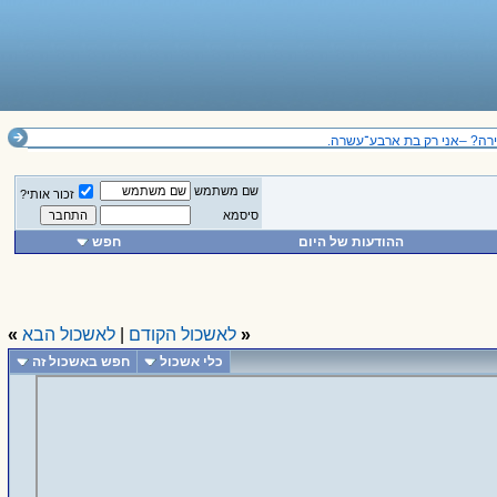
? –אני רק בת ארבע־עשרה.
שם משתמש
זכור אותי?
סיסמא
ההודעות של היום
חפש
«
לאשכול הקודם
|
לאשכול הבא
»
כלי אשכול
חפש באשכול זה