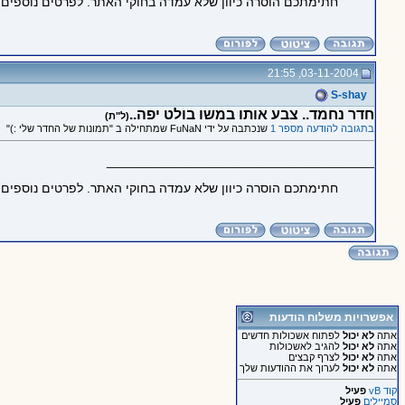
חתימתכם הוסרה כיוון שלא עמדה בחוקי האתר. לפרטים נוספים
03-11-2004, 21:55
S-shay
חדר נחמד.. צבע אותו במשו בולט יפה..
(ל"ת)
בתגובה להודעה מספר 1
שנכתבה על ידי FuNaN שמתחילה ב "תמונות של החדר שלי :)"
_____________________________________
חתימתכם הוסרה כיוון שלא עמדה בחוקי האתר. לפרטים נוספים
אפשרויות משלוח הודעות
אתה
לא יכול
לפתוח אשכולות חדשים
אתה
לא יכול
להגיב לאשכולות
אתה
לא יכול
לצרף קבצים
אתה
לא יכול
לערוך את ההודעות שלך
קוד vB
פעיל
סמיילים
פעיל