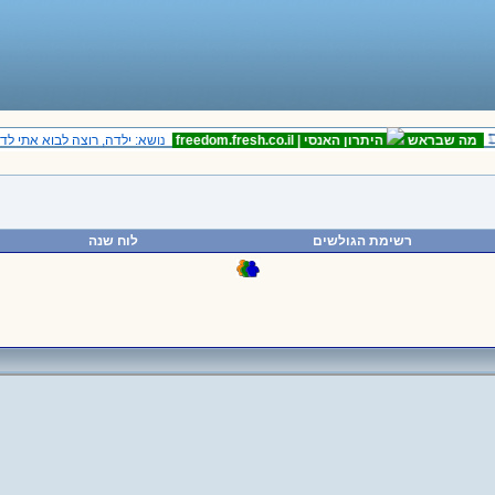
ה שבראש
היתרון האנסי |
freedom.fresh.co.il
נושא: ילדה, רוצה לבוא אתי לדירה
רשימת הגולשים
לוח שנה