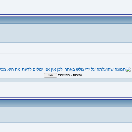
זהירות - ספויילר!