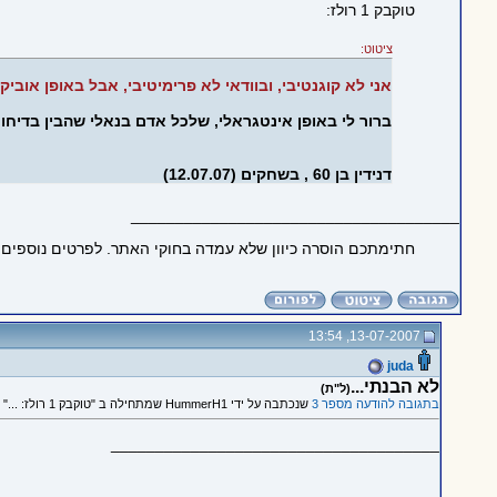
טוקבק 1 רולז:
ציטוט:
אני לא קוגנטיבי, ובוודאי לא פרימיטיבי, אבל באופן אוביק
ברור לי באופן אינטגראלי, שלכל אדם בנאלי שהבין בדיחות 
דנידין בן 60 , בשחקים (12.07.07)
_____________________________________
חתימתכם הוסרה כיוון שלא עמדה בחוקי האתר. לפרטים נוספים
13-07-2007, 13:54
juda
לא הבנתי...
(ל"ת)
בתגובה להודעה מספר 3
שנכתבה על ידי HummerH1 שמתחילה ב "טוקבק 1 רולז: ..."
_____________________________________