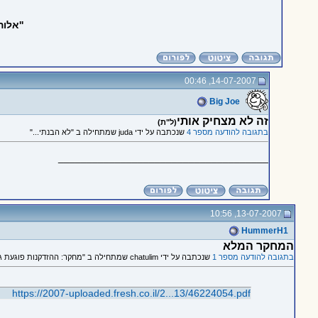
''אלו
14-07-2007, 00:46
Big Joe
זה לא מצחיק אותי
(ל"ת)
בתגובה להודעה מספר 4
שנכתבה על ידי juda שמתחילה ב "לא הבנתי..."
_____________________________________
13-07-2007, 10:56
HummerH1
המחקר המלא
בתגובה להודעה מספר 1
שנכתבה על ידי chatulim שמתחילה ב "מחקר: ההזדקנות פוגעת גם בהבנת בדיחות"
https://2007-uploaded.fresh.co.il/2...13/46224054.pdf