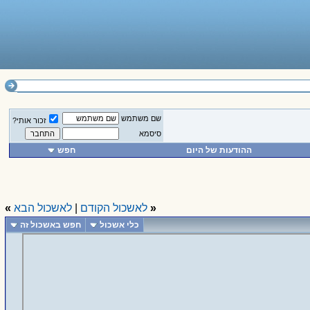
שם משתמש
זכור אותי?
סיסמא
ההודעות של היום
חפש
«
לאשכול הקודם
|
לאשכול הבא
»
כלי אשכול
חפש באשכול זה