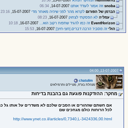
HummerH1
המחקר המלא
13-07-2007,
10:56
snoba
וזה אמור לעודד אותנו
14-07-2007,
06:34
הברמן של הפורום
לקרוא מהר לפני שיהיה מאוחר מדי
15-07-2007,
23:16
עמליה
לא הפסקתי לצחוק
16-07-2007,
08:23
EventHorizon
זה כמו להגיד שתפוח רקוב הוא...
16-07-2007,
10:18
הולי
זה מסביר הרבה דברים |חצי-חיוך|
16-07-2007,
15:53
13-07-2007, 04:00
chatulim
מנהלת בע"ח, מטיילים ותרמילאים
מחקר: ההזדקנות פוגעת גם בהבנת בדיחות
אם חשתם שההורים או הסבים שלכם לא משדרים על אותו גל כמוכם
לכל הרוחות כולם מגחכים שם
http://www.ynet.co.il/articles/0,7340,L-3424336,00.html
_____________________________________