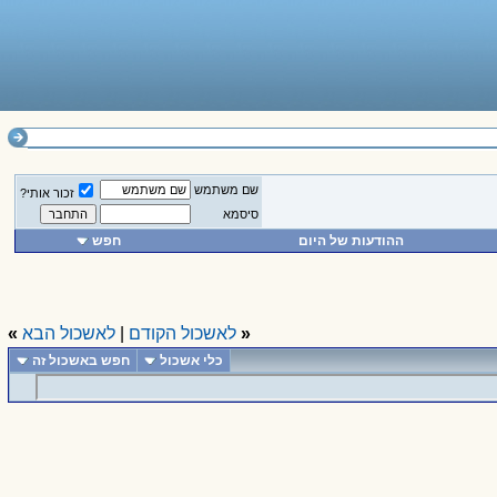
שם משתמש
זכור אותי?
סיסמא
ההודעות של היום
חפש
«
לאשכול הקודם
|
לאשכול הבא
»
כלי אשכול
חפש באשכול זה