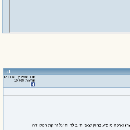
1
#
חבר מתאריך: 12.11.01
הודעות: 10,760
 רבע שעה אני מנסה להבין איפה נמצאת תקנה 29 סעיף 6 (מובטח פרס למוצא הישר) ואיפה מופיע בחוק שאני חייב לדווח על זריקת הטלווזיה