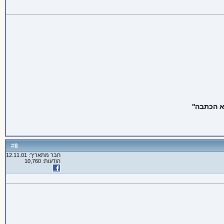
 הכתבה''
8
#
חבר מתאריך: 12.11.01
הודעות: 10,760