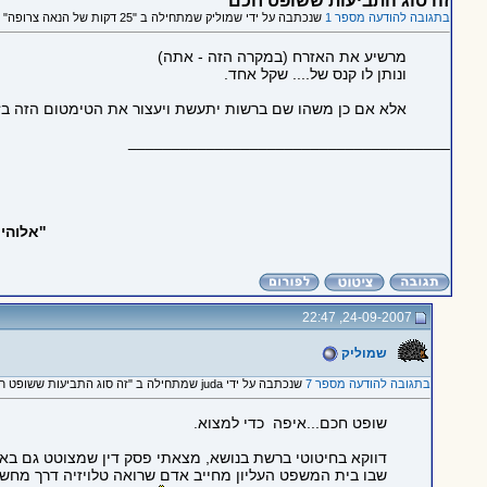
זה סוג התביעות ששופט חכם
בתגובה להודעה מספר 1
שנכתבה על ידי שמוליק שמתחילה ב "25 דקות של הנאה צרופה"
מרשיע את האזרח (במקרה הזה - אתה)
ונותן לו קנס של.... שקל אחד.
אלא אם כן משהו שם ברשות יתעשת ויעצור את הטימטום הזה בזמ
_____________________________________
''אלוה
24-09-2007, 22:47
שמוליק
בתגובה להודעה מספר 7
שנכתבה על ידי juda שמתחילה ב "זה סוג התביעות ששופט חכם"
שופט חכם...איפה
כדי למצוא.
דווקא בחיטוטי ברשת בנושא, מצאתי פסק דין שמצוטט גם בא
שבו בית המשפט העליון מחייב אדם שרואה טלויזיה דרך מחשב