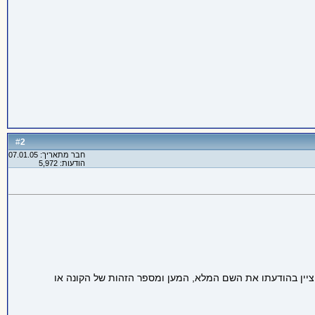
2
#
חבר מתאריך: 07.01.05
הודעות: 5,972
יציין בהודעתו את השם המלא, המען ומספר הזהות של הקונה או