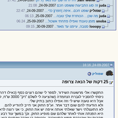
Sam Weller
חיריה זה שם יפה מאד (ל"ת)
24-09-2007,
17:41
juda
זה סוג התביעות ששופט חכם
24-09-2007,
21:08
שמוליק
שופט חכם...איפה |חפרן| כדי...
24-09-2007,
22:47
juda
מה שכן... הכותרת שלך טובה...
25-09-2007,
06:13
snoba
מזמן טענתי ואפילו פתחתי אשכול...
25-09-2007,
06:24
looopy
סנובה, עייפנו עד מאוד..
30-09-2007,
09:15
24-09-2007, 16:16
שמוליק
25 דקות של הנאה צרופה
התקשרו אלי מרשעות השידור, לספר לי שהם רוצים כסף (כאילו דהה.
ניסתי להסביר לגברת הנחמדה (שהציעה לי לשלם "רק" 3000 ש"ח, לפני שהיא קוראת לשוטר) שאין לי טלוזיה כבר כמה שנים.
אבל היא טענה שיש לי וזה אפילו כתוב בתיק שלי.
ולא הודעתי להם שום דבר אחר. וע"פ החוק אני חייב להודיע להם.
לא התעצלתי וישר שאלתי אותה איפה יש את החוק, כי אני רוצה לראו
מהבית.עד שהגברת ממש התעצבנה, והטיחה בי שכבר שנתיים היא ע