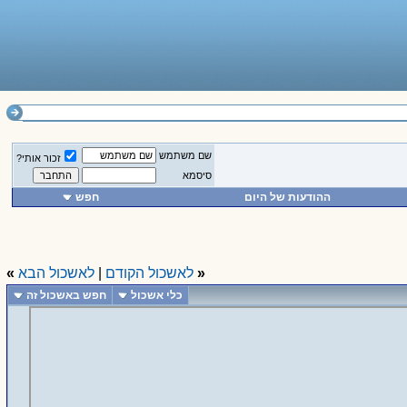
שם משתמש
זכור אותי?
סיסמא
ההודעות של היום
חפש
«
לאשכול הקודם
|
לאשכול הבא
»
כלי אשכול
חפש באשכול זה