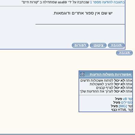
בתגובה להודעה מספר 1
שנכתבה על ידי asafdr שמתחילה ב "קורות חיים"
יש שם אין ספור אתרים ודוגמאות.
_____________________________________
אפשרויות משלוח הודעות
אתה
לא יכול
לפתוח אשכולות חדשים
אתה
לא יכול
להגיב לאשכולות
אתה
לא יכול
לצרף קבצים
אתה
לא יכול
לערוך את ההודעות שלך
קוד vB
פעיל
סמיילים
פעיל
קוד
[IMG]
פעיל
קוד HTML
כבוי