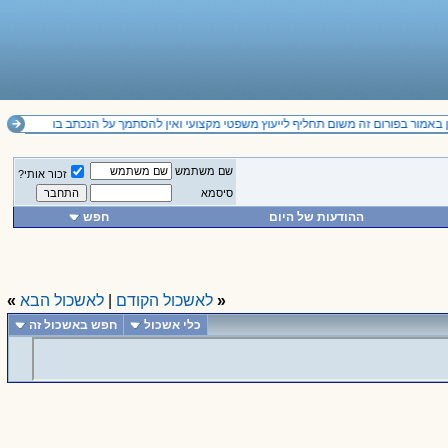
באמור בפורום זה משום תחליף לייעוץ משפטי מקצועי ואין להסתמך על הנכתב בו
שם משתמש
זכור אותי?
סיסמא
ההודעות של היום
חפש
«
לאשכול הקודם
|
לאשכול הבא
»
כלי אשכול
חפש באשכול זה